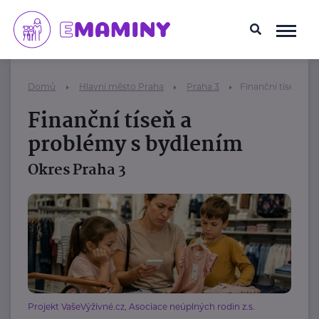
Domů
Hlavní město Praha
Praha 3
Finanční tíseň a 
Finanční tíseň a
problémy s bydlením
Okres Praha 3
Projekt VašeVýživné.cz, Asociace neúplných rodin z.s.