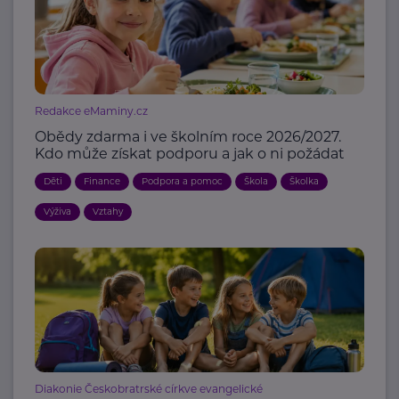
Redakce eMaminy.cz
Obědy zdarma i ve školním roce 2026/2027.
Kdo může získat podporu a jak o ni požádat
Děti
Finance
Podpora a pomoc
Škola
Školka
Výživa
Vztahy
Diakonie Českobratrské církve evangelické