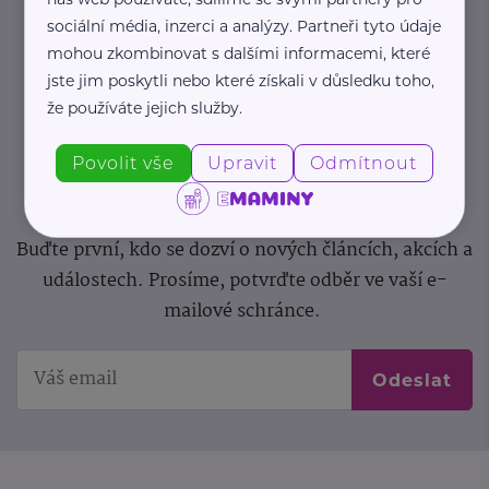
sociální média, inzerci a analýzy. Partneři tyto údaje
Newsletter
mohou zkombinovat s dalšími informacemi, které
jste jim poskytli nebo které získali v důsledku toho,
Pravidelný přísun novinek, inspirace na každý den,
že používáte jejich služby.
podpora pro rodiče i sdílení zkušeností. Takový je
Newsletter webu eMaminy.cz. Přihlaste se k jeho
Povolit vše
Upravit
Odmítnout
odběru a čtěte o tématech, které vám pomohou
v náročném období nebo zpříjemní rodinný život.
Buďte první, kdo se dozví o nových článcích, akcích a
událostech. Prosíme, potvrďte odběr ve vaší e-
mailové schránce.
Odeslat