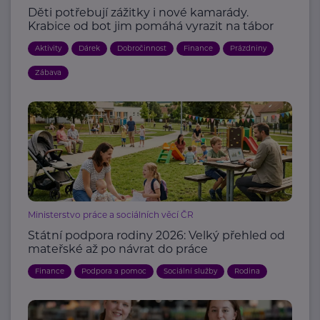
Děti potřebují zážitky i nové kamarády.
Krabice od bot jim pomáhá vyrazit na tábor
Aktivity
Dárek
Dobročinnost
Finance
Prázdniny
Zábava
Ministerstvo práce a sociálních věcí ČR
Státní podpora rodiny 2026: Velký přehled od
mateřské až po návrat do práce
Finance
Podpora a pomoc
Sociální služby
Rodina