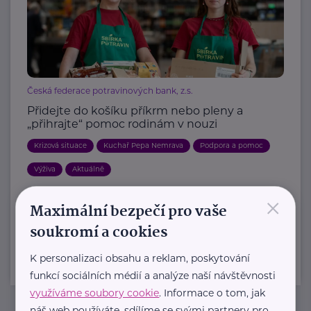
Česká federace potravinových bank, z.s.
Přidejte do košíku příkrm nebo pleny a
„přihrajte“ pomoc rodinám v nouzi
Krizová situace
Kuchař Pepa Nemrava
Podpora a pomoc
Výživa
Aktuálně
×
Maximální bezpečí pro vaše
Další články
soukromí a cookies
K personalizaci obsahu a reklam, poskytování
funkcí sociálních médií a analýze naší návštěvnosti
využíváme soubory cookie
. Informace o tom, jak
náš web používáte, sdílíme se svými partnery pro