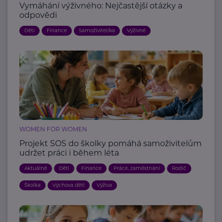
Vymáhání výživného: Nejčastější otázky a
odpovědi
Děti
Finance
Samoživitel/ka
Výživné
WOMEN FOR WOMEN
Projekt SOS do školky pomáhá samoživitelům
udržet práci i během léta
Aktuálně
Děti
Finance
Práce, zaměstnání
Rodič
Školka
Výchova dětí
Výživa