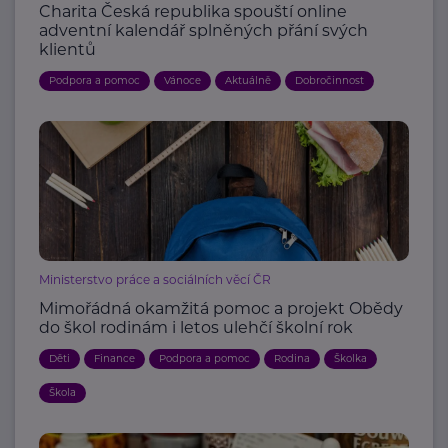
Charita Česká republika spouští online
adventní kalendář splněných přání svých
klientů
Podpora a pomoc
Vánoce
Aktuálně
Dobročinnost
Ministerstvo práce a sociálních věcí ČR
Mimořádná okamžitá pomoc a projekt Obědy
do škol rodinám i letos ulehčí školní rok
Děti
Finance
Podpora a pomoc
Rodina
Školka
Škola