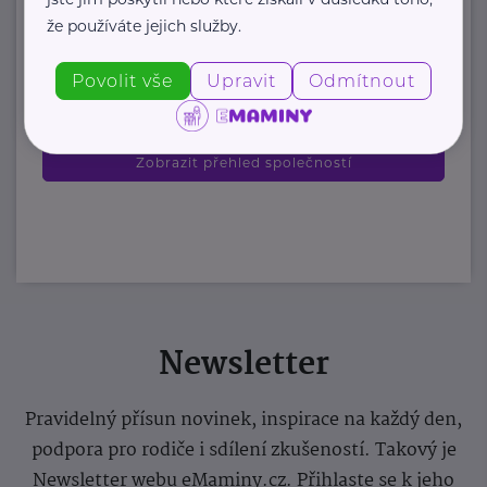
https://www.odevnibanka.cz/
že používáte jejich služby.
+420 702 019 159
info@odevnibanka.cz
Povolit vše
Upravit
Odmítnout
Zobrazit přehled společností
Newsletter
Pravidelný přísun novinek, inspirace na každý den,
podpora pro rodiče i sdílení zkušeností. Takový je
Newsletter webu eMaminy.cz. Přihlaste se k jeho