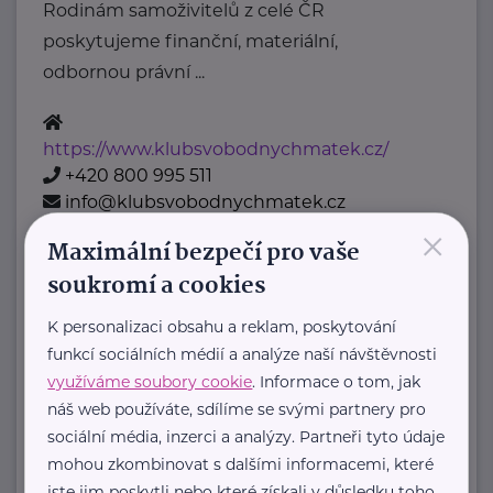
Rodinám samoživitelů z celé ČR
poskytujeme finanční, materiální,
odbornou právní ...
https://www.klubsvobodnychmatek.cz/
+420 800 995 511
info@klubsvobodnychmatek.cz
×
Maximální bezpečí pro vaše
Oděvní banka z.s.
soukromí a cookies
Povltavská 5/74
Praha 7 – Troja
K personalizaci obsahu a reklam, poskytování
"Dáváme oblečení nový život,
funkcí sociálních médií a analýze naší návštěvnosti
pomáháme potřebným."
využíváme soubory cookie
. Informace o tom, jak
Oděvní banka je charitativní
náš web používáte, sdílíme se svými partnery pro
organizace, která každoročně
sociální média, inzerci a analýzy. Partneři tyto údaje
mohou zkombinovat s dalšími informacemi, které
poskytuje více ...
jste jim poskytli nebo které získali v důsledku toho,