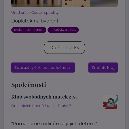
Úřad práce České republiky
Doplatek na bydlení
Bydlení, domácnost
Příspěvky a dávky
Další články
Zobrazit přehled společností
Změnit kraj
Společnosti
Klub svobodných matek z.s.
Dukelských hrdinů 34
Praha 7
"Pomáháme rodičům a jejich dětem."