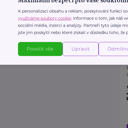
Maximální bezpečí pro vaše soukromí
K personalizaci obsahu a reklam, poskytování funkcí so
využíváme soubory cookie
. Informace o tom, jak náš w
sociální média, inzerci a analýzy. Partneři tyto údaje
jste jim poskytli nebo které získali v důsledku toho, že p
Povolit vše
Upravit
Odmítn