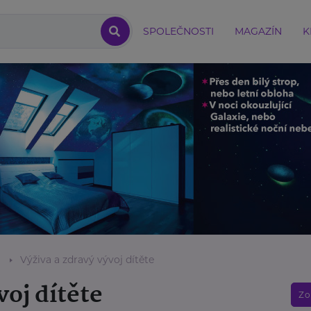
SPOLEČNOSTI
MAGAZÍN
K
Výživa a zdravý vývoj dítěte
voj dítěte
Zo