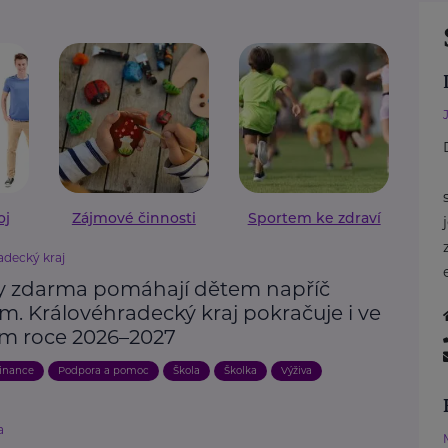
oj
Zájmové činnosti
Sportem ke zdraví
adecký kraj
 zdarma pomáhají dětem napříč
m. Královéhradecký kraj pokračuje i ve
ím roce 2026–2027
inance
Podpora a pomoc
Škola
Školka
Výživa
a