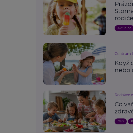
Prázd
Stoma
rodiče
Aktuálně
Centrum L
Když 
nebo 
Redakce 
Co va
zdrav
Děti
P