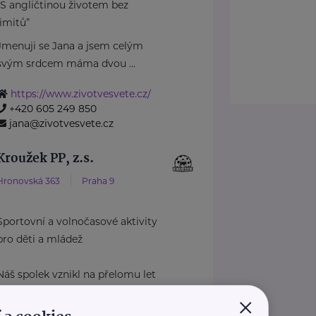
“S angličtinou životem bez
limitů”
Jmenuji se Jana a jsem celým
svým srdcem máma dvou ...
https://www.zivotvesvete.cz/
+420 605 249 850
jana@zivotvesvete.cz
Kroužek PP, z.s.
Hronovská 363
Praha 9
Sportovní a volnočasové aktivity
pro děti a mládež
Náš spolek vznikl na přelomu let
..
×