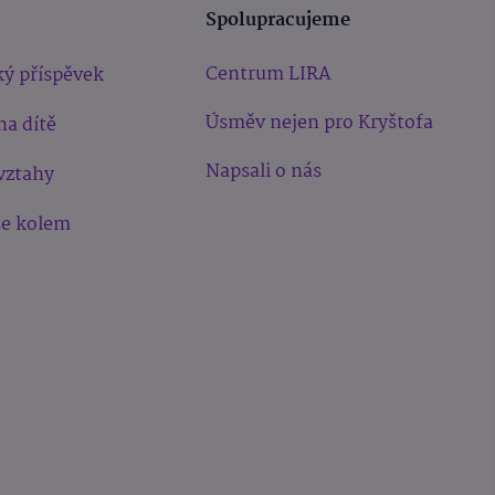
Spolupracujeme
Centrum LIRA
ý příspěvek
Úsměv nejen pro Kryštofa
na dítě
Napsali o nás
vztahy
še kolem