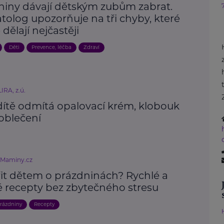
niny dávají dětským zubům zabrat.
tolog upozorňuje na tři chyby, které
 dělají nejčastěji
Děti
Prevence, léčba
Zdraví
IRA, z.ú.
dítě odmítá opalovací krém, klobouk
oblečení
eMaminy.cz
řit dětem o prázdninách? Rychlé a
é recepty bez zbytečného stresu
rázdniny
Recepty