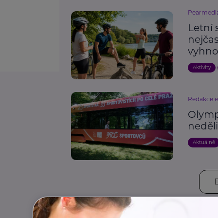
Pearmedi
Letní 
nejčas
vyhno
Aktivity
Redakce 
Olympi
neděl
Aktuálně