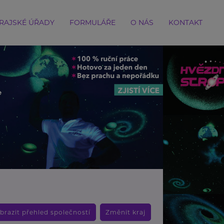
RAJSKÉ ÚŘADY
FORMULÁŘE
O NÁS
KONTAKT
brazit přehled společností
Změnit kraj