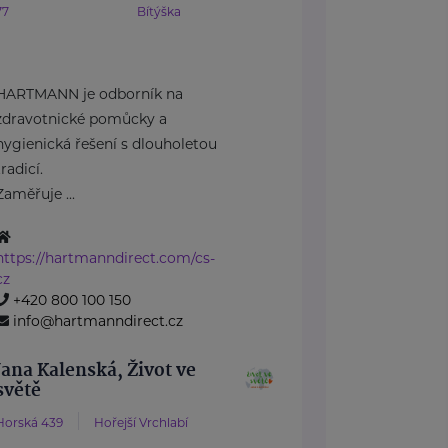
77
Bítýška
HARTMANN je odborník na
zdravotnické pomůcky a
hygienická řešení s dlouholetou
tradicí.
Zaměřuje ...
https://hartmanndirect.com/cs-
cz
+420 800 100 150
info@hartmanndirect.cz
Jana Kalenská, Život ve
světě
Horská 439
Hořejší Vrchlabí