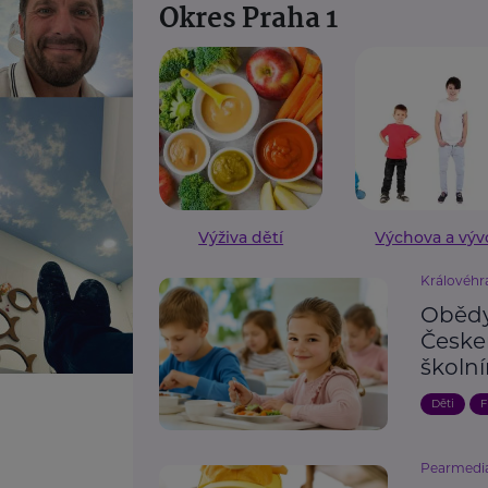
Okres Praha 1
Výživa dětí
Výchova a výv
Královéhr
Obědy
Česke
školn
Děti
F
Pearmedi