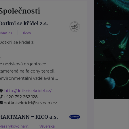
Společnosti
Dotkni se křídel z.s.
Jívka 216
Jívka
Dotkni se křídel z.
s.
je nezisková organizace
zaměřená na falcony terapii,
environmentální vzdělávání ...
http://dotknisekridel.cz/
+420 792 262 128
dotknisekridel@seznam.cz
HARTMANN – RICO a.s.
Masarykovo nám.
Veverská