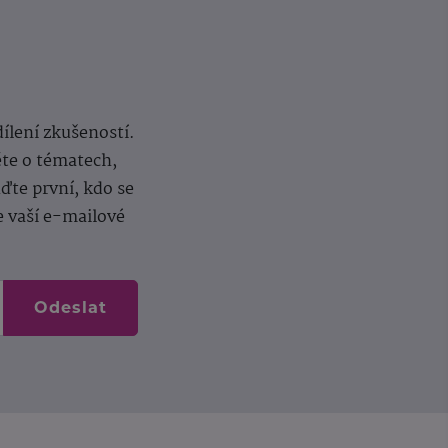
dílení zkušeností.
ěte o tématech,
te první, kdo se
e vaší e-mailové
Odeslat