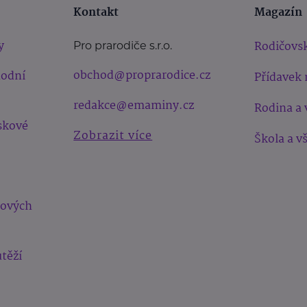
Kontakt
Magazín
y
Rodičovsk
Pro prarodiče s.r.o.
obchod@proprarodice.cz
hodní
Přídavek 
redakce@emaminy.cz
Rodina a 
skové
Zobrazit více
Škola a v
bových
těží