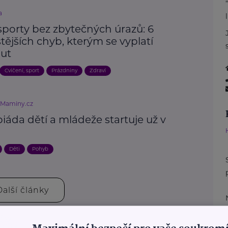
a
sporty bez zbytečných úrazů: 6
tějších chyb, kterým se vyplatí
ut
Cvičení, sport
Prázdniny
Zdraví
eMaminy.cz
áda dětí a mládeže startuje už v
i
Děti
Pohyb
Další články
.