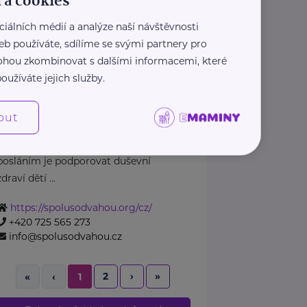
 a cookies
https://www.krouzekpp.cz/
+420 606 465 067
ciálních médií a analýze naší návštěvnosti
lucie@krouzekpp.cz
eb používáte, sdílíme se svými partnery pro
 mohou zkombinovat s dalšími informacemi, které
Nadační fond Spolu s
oužíváte jejich služby.
odvahou
Žižkova 403
Mladá Boleslav
out
Nadační fond Spolu s odvahou
je nezisková organizace, jejímž
posláním je podporovat duševní
zdraví dětí ...
https://spolusodvahou.org/cz/
+420 725 565 273
info@spolusodvahou.cz
2
›
»
«
‹
1