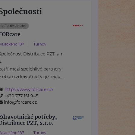
Společnosti
Stříbrný partner
FORcare
Palackého 187
Turnov
Společnost Distribuce PZT, s. r.
o.
patří mezi spolehlivé partnery
v oboru zdravotnictví již řadu ...
https://www.forcare.cz/
+420 777 151 945
info@forcare.cz
Zdravotnické potřeby,
Distribuce PZT, s.r.o.
Palackého 187
Turnov