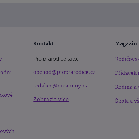
Kontakt
Magazín
y
Rodičovsk
Pro prarodiče s.r.o.
obchod@proprarodice.cz
hodní
Přídavek 
redakce@emaminy.cz
Rodina a 
skové
Zobrazit více
Škola a v
bových