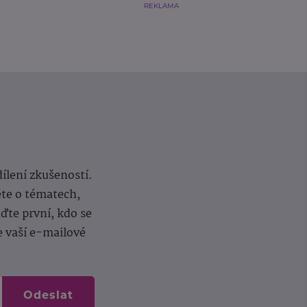
REKLAMA
dílení zkušeností.
ěte o tématech,
te první, kdo se
e vaší e-mailové
Odeslat