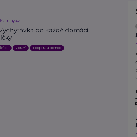
eMaminy.cz
 Vychytávka do každé domácí
ičky
 léčba
Zdraví
Podpora a pomoc