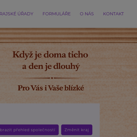
RAJSKÉ ÚŘADY
FORMULÁŘE
O NÁS
KONTAKT
brazit přehled společností
Změnit kraj