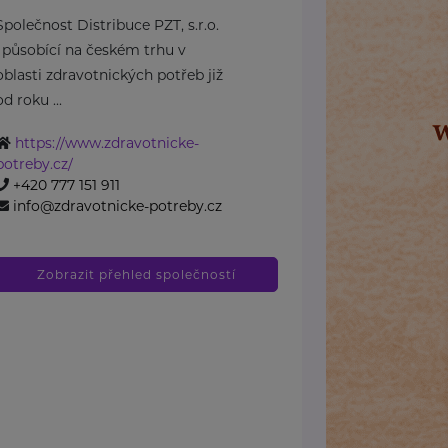
Společnost Distribuce PZT, s.r.o.
, působící na českém trhu v
oblasti zdravotnických potřeb již
od roku ...
https://www.zdravotnicke-
potreby.cz/
+420 777 151 911
info@zdravotnicke-potreby.cz
Zobrazit přehled společností