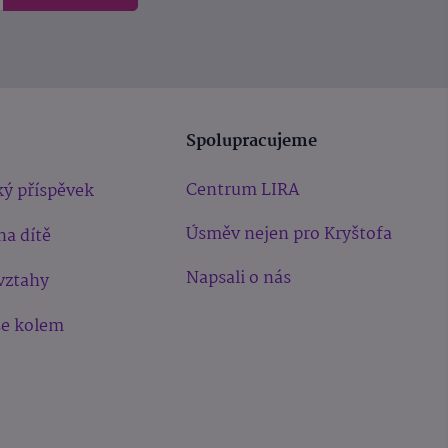
Spolupracujeme
Centrum LIRA
ý příspěvek
Úsměv nejen pro Kryštofa
na dítě
Napsali o nás
vztahy
še kolem