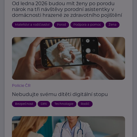
Od ledna 2026 budou mít ženy po porodu
nárok na tři návštěvy porodní asistentky v
domácnosti hrazené ze zdravotního pojištění
Mateřství a rodičovství
Porod
Podpora a pomoc
Žena
Policie ČR
Nebudujte svému dítěti digitální stopu
Bezpečnost
Děti
Technologie
Rodič