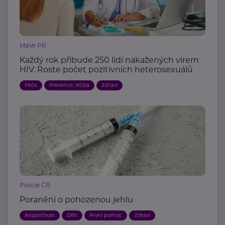
MaVe PR
Každý rok přibude 250 lidí nakažených virem
HIV. Roste počet pozitivních heterosexuálů
Péče
Prevence, léčba
Zdraví
Policie ČR
Poranění o pohozenou jehlu
Bezpečnost
Děti
První pomoc
Zdraví