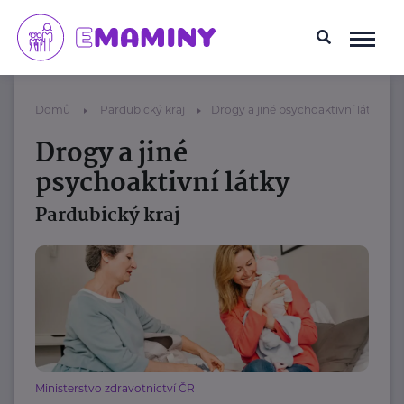
Domů
Pardubický kraj
Drogy a jiné psychoaktivní látky
Drogy a jiné
psychoaktivní látky
Pardubický kraj
Ministerstvo zdravotnictví ČR