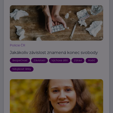
Policie ČR
Jakákoliv závislost znamená konec svobody
Bezpečnost
Závislosti
Výchova dětí
Zdraví
Rodič
Návykové látky