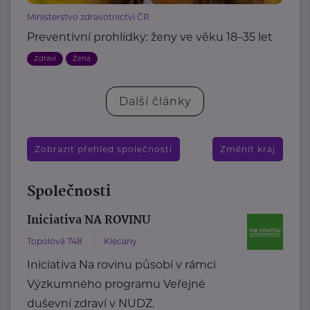
Ministerstvo zdravotnictví ČR
Preventivní prohlídky: ženy ve věku 18–35 let
Zdraví
Žena
Další články
Zobrazit přehled společností
Změnit kraj
Společnosti
Iniciativa NA ROVINU
Topolová 748
Klecany
Iniciativa Na rovinu působí v rámci
Výzkumného programu Veřejné
duševní zdraví v NUDZ.