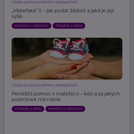
Česká správa sociálního zabezpečení
„Mateřská“ II – jak podat žádost a jaká je její
výše
Mateřství a rodičovství
Příspěvky a dávky
Česká správa sociálního zabezpečení
Peněžitá pomoc v mateřství – kdo a za jakých
podmínek má nárok
Příspěvky a dávky
Mateřství a rodičovství