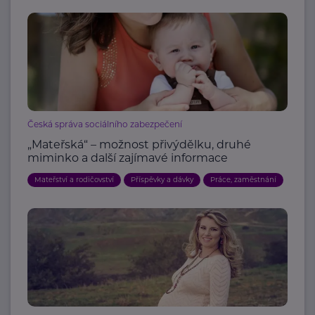
Česká správa sociálního zabezpečení
„Mateřská“ – možnost přivýdělku, druhé
miminko a další zajímavé informace
Mateřství a rodičovství
Příspěvky a dávky
Práce, zaměstnání