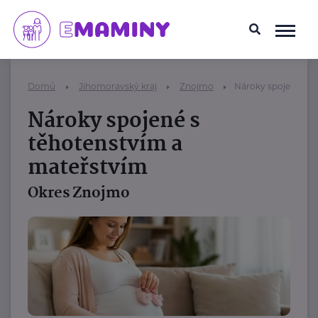
Domů
Jihomoravský kraj
Znojmo
Nároky spojené s t
Nároky spojené s
těhotenstvím a
mateřstvím
Okres Znojmo