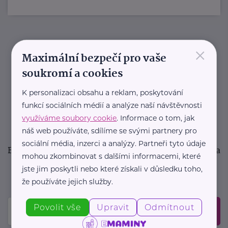
×
Newsletter
Maximální bezpečí pro vaše
soukromí a cookies
Pravidelný přísun novinek, inspirace na každý den,
podpora pro rodiče i sdílení zkušeností. Takový je
K personalizaci obsahu a reklam, poskytování
funkcí sociálních médií a analýze naší návštěvnosti
Newsletter webu eMaminy.cz. Přihlaste se k jeho
využíváme soubory cookie
. Informace o tom, jak
odběru a čtěte o tématech, které vám pomohou
náš web používáte, sdílíme se svými partnery pro
v náročném období nebo zpříjemní rodinný život.
sociální média, inzerci a analýzy. Partneři tyto údaje
Buďte první, kdo se dozví o nových článcích, akcích a
mohou zkombinovat s dalšími informacemi, které
událostech. Prosíme, potvrďte odběr ve vaší e-
jste jim poskytli nebo které získali v důsledku toho,
mailové schránce.
že používáte jejich služby.
Povolit vše
Upravit
Odmítnout
Odeslat