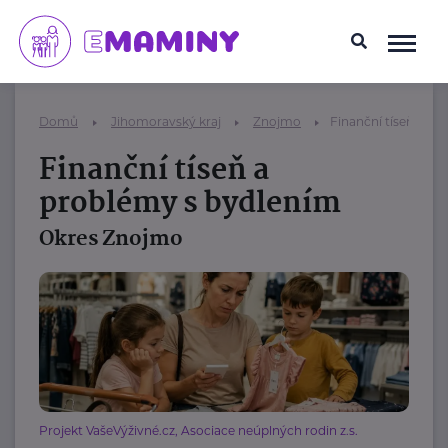
Domů
Jihomoravský kraj
Znojmo
Finanční tíseň a p
Finanční tíseň a
problémy s bydlením
Okres Znojmo
Projekt VašeVýživné.cz, Asociace neúplných rodin z.s.