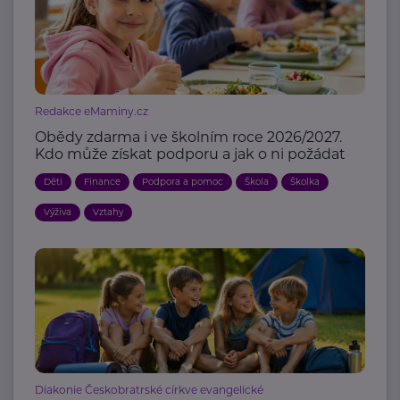
Redakce eMaminy.cz
Obědy zdarma i ve školním roce 2026/2027.
Kdo může získat podporu a jak o ni požádat
Děti
Finance
Podpora a pomoc
Škola
Školka
Výživa
Vztahy
Diakonie Českobratrské církve evangelické