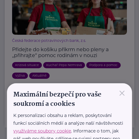
Česká federace potravinových bank, z.s.
Přidejte do košíku příkrm nebo pleny a
„přihrajte“ pomoc rodinám v nouzi
Krizová situace
Kuchař Pepa Nemrava
Podpora a pomoc
Výživa
Aktuálně
×
Maximální bezpečí pro vaše
Další články
soukromí a cookies
K personalizaci obsahu a reklam, poskytování
funkcí sociálních médií a analýze naší návštěvnosti
využíváme soubory cookie
. Informace o tom, jak
náš web používáte, sdílíme se svými partnery pro