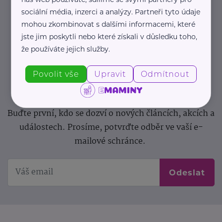
sociální média, inzerci a analýzy. Partneři tyto údaje
Newsletter
mohou zkombinovat s dalšími informacemi, které
jste jim poskytli nebo které získali v důsledku toho,
Pravidelný přísun novinek, inspirace na každý den,
že používáte jejich služby.
podpora pro rodiče i sdílení zkušeností. Takový je
Newsletter webu eMaminy.cz. Přihlaste se k jeho
Povolit vše
Upravit
Odmítnout
odběru a čtěte o tématech, které vám pomohou
v náročném období nebo zpříjemní rodinný život.
Buďte první, kdo se dozví o nových článcích, akcích a
událostech. Prosíme, potvrďte odběr ve vaší e-
mailové schránce.
Odeslat