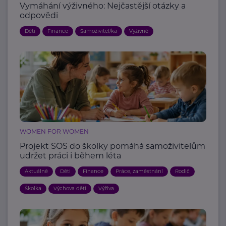
Vymáhání výživného: Nejčastější otázky a
odpovědi
Děti
Finance
Samoživitel/ka
Výživné
WOMEN FOR WOMEN
Projekt SOS do školky pomáhá samoživitelům
udržet práci i během léta
Aktuálně
Děti
Finance
Práce, zaměstnání
Rodič
Školka
Výchova dětí
Výživa