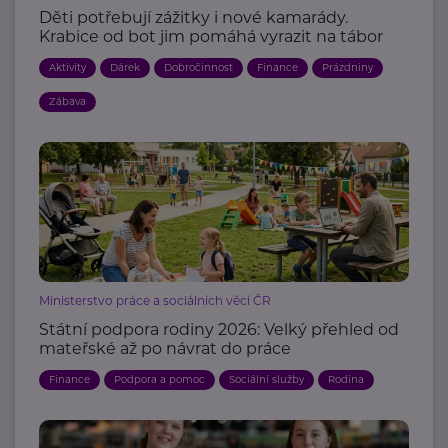
Děti potřebují zážitky i nové kamarády.
Krabice od bot jim pomáhá vyrazit na tábor
Aktivity
Dárek
Dobročinnost
Finance
Prázdniny
Zábava
Ministerstvo práce a sociálních věcí ČR
Státní podpora rodiny 2026: Velký přehled od
mateřské až po návrat do práce
Finance
Podpora a pomoc
Sociální služby
Rodina