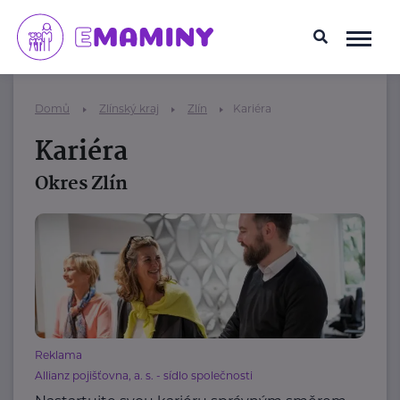
Domů
Zlínský kraj
Zlín
Kariéra
Kariéra
Okres Zlín
Reklama
Allianz pojišťovna, a. s. - sídlo společnosti