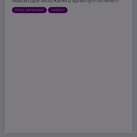
Nastartujte svou kariéru správným směrem
Práce, zaměstnání
Vzdělání