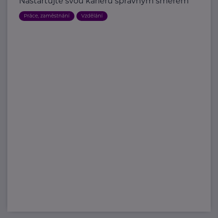
Nastartujte svou kariéru správným směrem
Práce, zaměstnání
Vzdělání