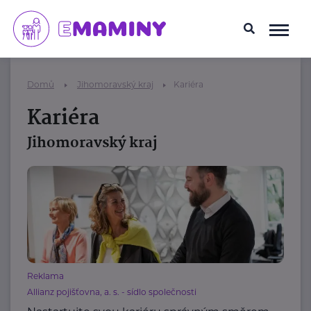
Domů
Jihomoravský kraj
Kariéra
Kariéra
Jihomoravský kraj
Reklama
Allianz pojišťovna, a. s. - sídlo společnosti