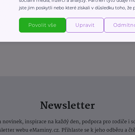
sociální média, inzerci a analýzy. Partneři tyto údaje
jste jim poskytli nebo které získali v důsledku toho, že p
Povolit vše
Upravit
Odmítn
Newsletter
 novinek, inspirace na každý den, podpora pro rodiče i s
letter webu eMaminy.cz. Přihlaste se k jeho odběru a čt