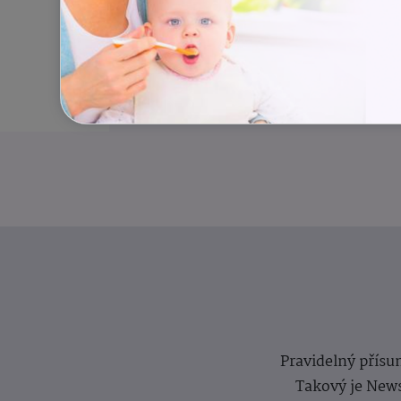
Pravidelný přísun
Takový je News