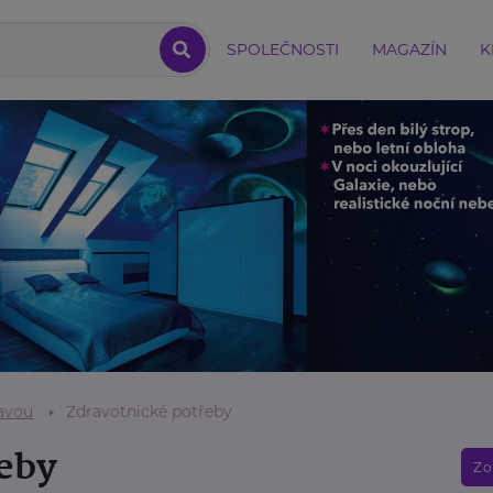
SPOLEČNOSTI
MAGAZÍN
K
avou
Zdravotnické potřeby
eby
Zo