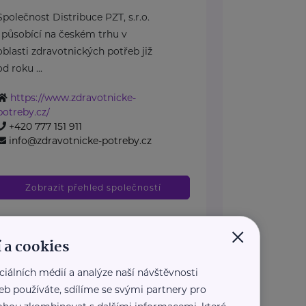
Společnost Distribuce PZT, s.r.o.
, působící na českém trhu v
oblasti zdravotnických potřeb již
od roku ...
https://www.zdravotnicke-
potreby.cz/
+420 777 151 911
info@zdravotnicke-potreby.cz
Zobrazit přehled společností
×
 a cookies
ciálních médií a analýze naší návštěvnosti
eb používáte, sdílíme se svými partnery pro