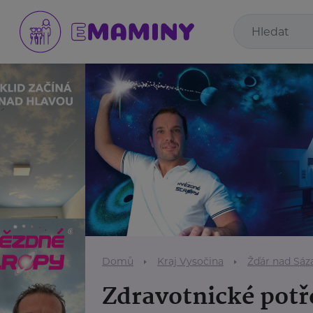
Domů
Kraj Vysočina
Žďár nad Sáz
Zdravotnické potř