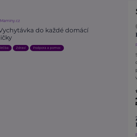
eMaminy.cz
 Vychytávka do každé domácí
ičky
 léčba
Zdraví
Podpora a pomoc