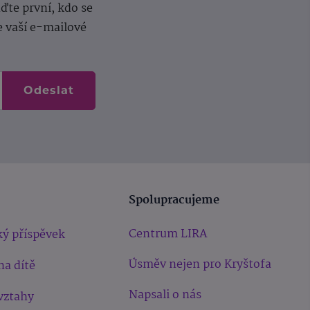
te první, kdo se
e vaší e-mailové
Odeslat
Spolupracujeme
Centrum LIRA
ý příspěvek
Úsměv nejen pro Kryštofa
na dítě
Napsali o nás
vztahy