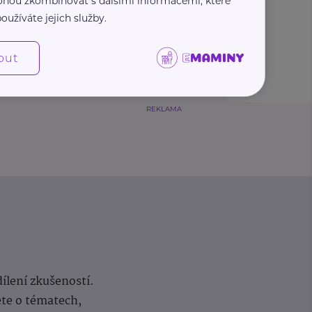
 mohou zkombinovat s dalšími informacemi, které
oužíváte jejich služby.
out
REKLAMA
dílení zkušeností.
ěte o tématech,