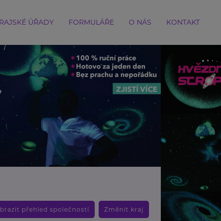
RAJSKÉ ÚŘADY
FORMULÁŘE
O NÁS
KONTAKT
brazit přehled společností
Změnit kraj