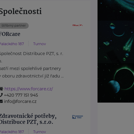
Společnosti
Stříbrný partner
FORcare
Palackého 187
Turnov
Společnost Distribuce PZT, s. r.
o.
patří mezi spolehlivé partnery
v oboru zdravotnictví již řadu ...
https://www.forcare.cz/
+420 777 151 945
info@forcare.cz
Zdravotnické potřeby,
Distribuce PZT, s.r.o.
Palackého 187
Turnov