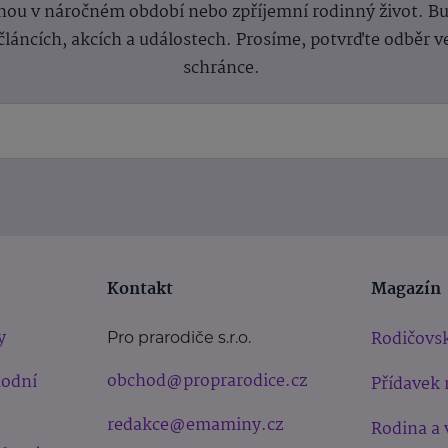
ou v náročném období nebo zpříjemní rodinný život. Buď
článcích, akcích a událostech. Prosíme, potvrďte odběr v
schránce.
Kontakt
Magazín
y
Rodičovsk
Pro prarodiče s.r.o.
obchod@proprarodice.cz
hodní
Přídavek 
redakce@emaminy.cz
Rodina a 