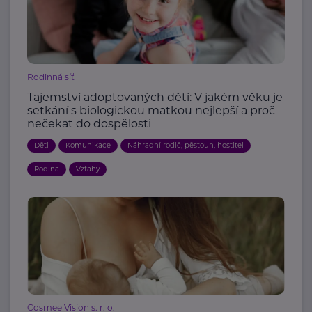
Rodinná síť
Tajemství adoptovaných dětí: V jakém věku je
setkání s biologickou matkou nejlepší a proč
nečekat do dospělosti
Děti
Komunikace
Náhradní rodič, pěstoun, hostitel
Rodina
Vztahy
Cosmee Vision s. r. o.