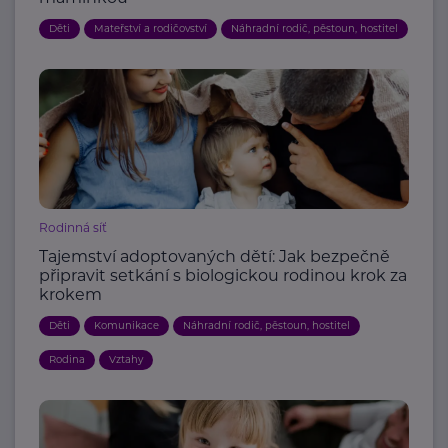
Děti
Mateřství a rodičovství
Náhradní rodič, pěstoun, hostitel
Rodinná síť
Tajemství adoptovaných dětí: Jak bezpečně
připravit setkání s biologickou rodinou krok za
krokem
Děti
Komunikace
Náhradní rodič, pěstoun, hostitel
Rodina
Vztahy