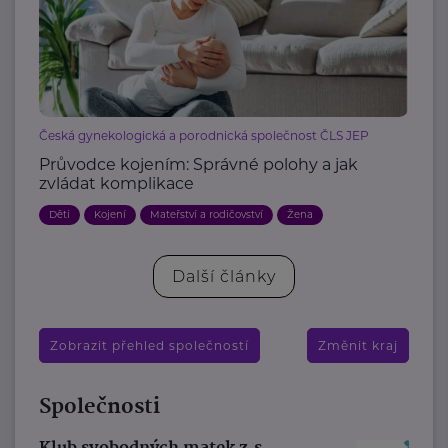
Česká gynekologická a porodnická společnost ČLS JEP
Průvodce kojením: Správné polohy a jak
zvládat komplikace
Děti
Kojení
Mateřství a rodičovství
Žena
Další články
Zobrazit přehled společností
Změnit kraj
Společnosti