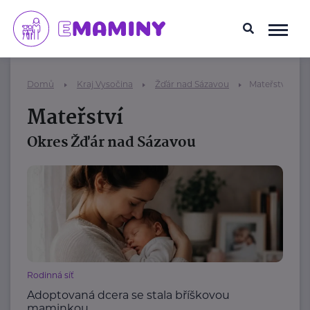
Domů
Kraj Vysočina
Žďár nad Sázavou
Mateřství
Mateřství
Okres Žďár nad Sázavou
Rodinná síť
Adoptovaná dcera se stala bříškovou
maminkou