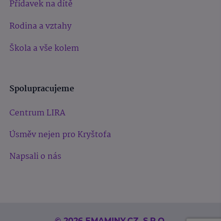
Přídavek na dítě
Rodina a vztahy
Škola a vše kolem
Spolupracujeme
Centrum LIRA
Úsměv nejen pro Kryštofa
Napsali o nás
© 2026 EMAMINY.CZ, S.R.O.