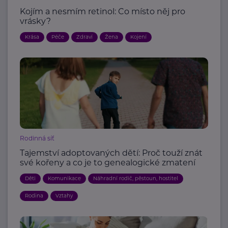
Kojím a nesmím retinol: Co místo něj pro
vrásky?
Krása
Péče
Zdraví
Žena
Kojení
Rodinná síť
Tajemství adoptovaných dětí: Proč touží znát
své kořeny a co je to genealogické zmatení
Děti
Komunikace
Náhradní rodič, pěstoun, hostitel
Rodina
Vztahy