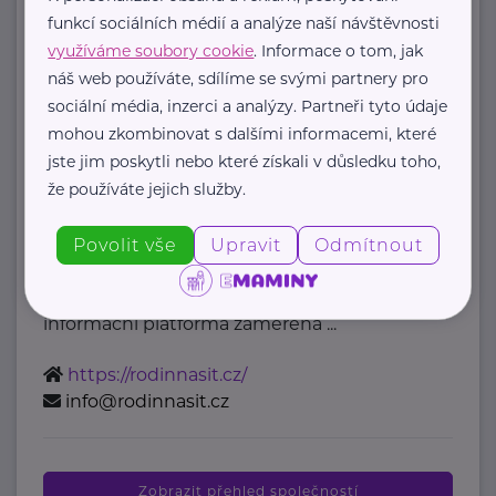
mzcr@mzcr.cz
funkcí sociálních médií a analýze naší návštěvnosti
využíváme soubory cookie
. Informace o tom, jak
náš web používáte, sdílíme se svými partnery pro
Bronzový partner
sociální média, inzerci a analýzy. Partneři tyto údaje
Rodinná síť
mohou zkombinovat s dalšími informacemi, které
jste jim poskytli nebo které získali v důsledku toho,
Klimentská 1246/1
Praha 1
že používáte jejich služby.
Průvodce světem náhradní rodinné
Povolit vše
Upravit
Odmítnout
péče v ČR
Portál Rodinná síť je přední
informační platforma zaměřená ...
https://rodinnasit.cz/
info@rodinnasit.cz
Zobrazit přehled společností