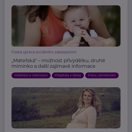
Česká správa sociálního zabezpečení
„Mateřská“ – možnost přivýdělku, druhé
miminko a další zajímavé informace
Mateřství a rodičovství
Příspěvky a dávky
Práce, zaměstnání