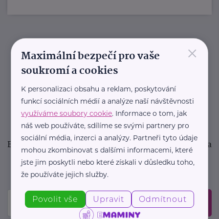
×
Newsletter
Maximální bezpečí pro vaše
soukromí a cookies
Pravidelný přísun novinek, inspirace na každý den,
podpora pro rodiče i sdílení zkušeností. Takový je
K personalizaci obsahu a reklam, poskytování
funkcí sociálních médií a analýze naší návštěvnosti
Newsletter webu eMaminy.cz. Přihlaste se k jeho
využíváme soubory cookie
. Informace o tom, jak
odběru a čtěte o tématech, které vám pomohou
náš web používáte, sdílíme se svými partnery pro
v náročném období nebo zpříjemní rodinný život.
sociální média, inzerci a analýzy. Partneři tyto údaje
Buďte první, kdo se dozví o nových článcích, akcích a
mohou zkombinovat s dalšími informacemi, které
událostech. Prosíme, potvrďte odběr ve vaší e-
jste jim poskytli nebo které získali v důsledku toho,
mailové schránce.
že používáte jejich služby.
Povolit vše
Upravit
Odmítnout
Odeslat