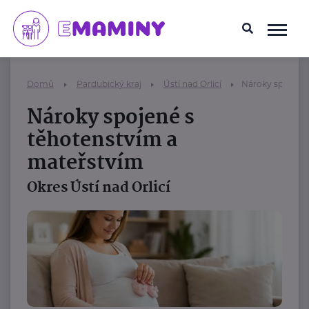
Domů
Pardubický kraj
Ústí nad Orlicí
Nároky spojené 
Nároky spojené s
těhotenstvím a
mateřstvím
Okres Ústí nad Orlicí