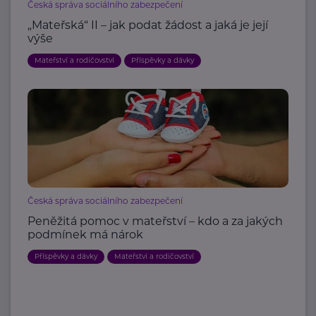
Česká správa sociálního zabezpečení
„Mateřská“ II – jak podat žádost a jaká je její
výše
Mateřství a rodičovství
Příspěvky a dávky
Česká správa sociálního zabezpečení
Peněžitá pomoc v mateřství – kdo a za jakých
podmínek má nárok
Příspěvky a dávky
Mateřství a rodičovství