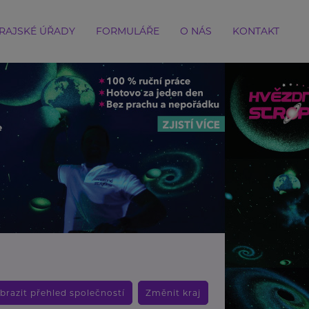
RAJSKÉ ÚŘADY
FORMULÁŘE
O NÁS
KONTAKT
brazit přehled společností
Změnit kraj