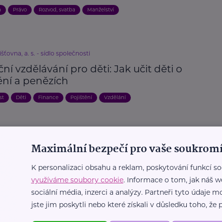
a
Právo
Rozvod, svatba
Manželství
išťovna, a. s. - sídlo společnosti
ní vzdělávání pro děti: Jak učit děti o
ění a penězích
st
Děti
Finance
Pojištění
Vzdělání
eMaminy.cz
ění od Allianz s možností vyhrát
Maximální bezpečí pro vaše soukromí
zy na Alza.cz
K personalizaci obsahu a reklam, poskytování funkcí so
Soutěž
využíváme soubory cookie
. Informace o tom, jak náš w
sociální média, inzerci a analýzy. Partneři tyto údaje
jste jim poskytli nebo které získali v důsledku toho, že p
išťovna, a. s. - sídlo společnosti