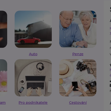
Auto
Penze
ram
Pro podnikatele
Cestování