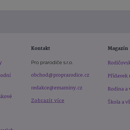
Kontakt
Magazín
y
Rodičovsk
Pro prarodiče s.r.o.
obchod@proprarodice.cz
hodní
Přídavek 
redakce@emaminy.cz
Rodina a 
skové
Zobrazit více
Škola a v