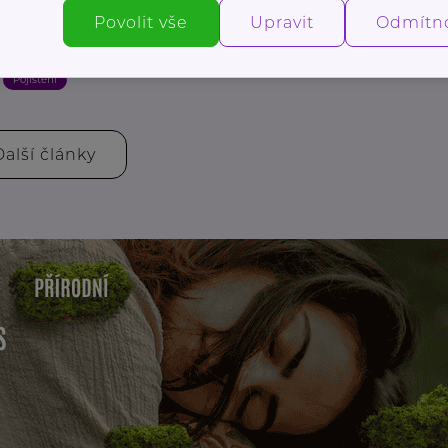
ujte do budoucnosti: Proč je investiční
Povolit vše
Upravit
Odmítn
í pojištění dobrý nápad
Pojištění
Další články