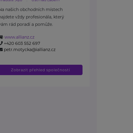
Na našich obchodních místech
najdete vždy profesionála, který
vám rád poradí a pomůže.
www.allianz.cz
+420 603 552 697
petr.motycka@iallianz.cz
Zobrazit přehled společností