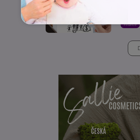
Invest
životn
Finance