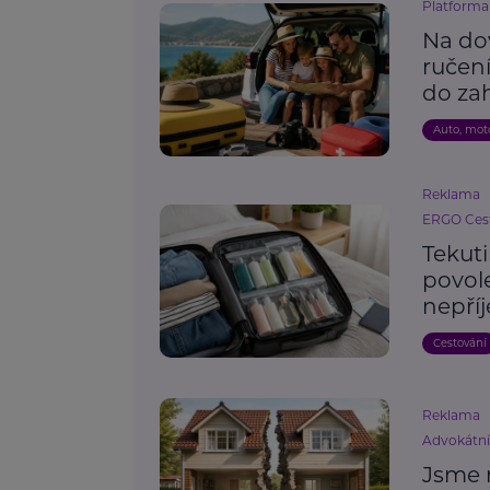
Platforma 
Na do
ručení
do zah
Auto, mot
Reklama
ERGO Cest
Tekut
povole
nepří
Cestování
Reklama
Advokátn
Jsme 