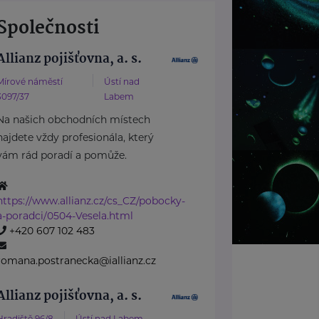
Společnosti
Allianz pojišťovna, a. s.
Mírové náměstí
Ústí nad
3097/37
Labem
Na našich obchodních místech
najdete vždy profesionála, který
vám rád poradí a pomůže.
https://www.allianz.cz/cs_CZ/pobocky-
a-poradci/0504-Vesela.html
+420 607 102 483
romana.postranecka@iallianz.cz
Allianz pojišťovna, a. s.
Hradiště 96/8
Ústí nad Labem