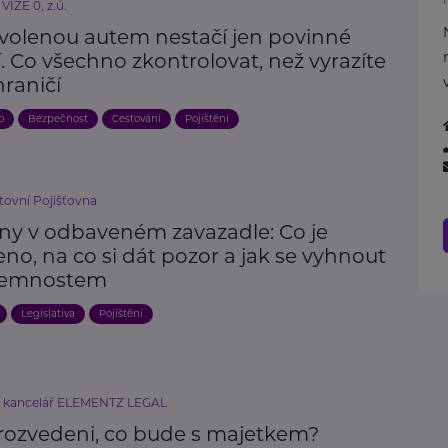
VIZE 0, z.ú.
volenou autem nestačí jen povinné
. Co všechno zkontrolovat, než vyrazíte
raničí
o
Bezpečnost
Cestování
Pojištění
ovní Pojišťovna
iny v odbaveném zavazadle: Co je
no, na co si dát pozor a jak se vyhnout
jemnostem
Legislativa
Pojištění
í kancelář ELEMENTZ LEGAL
rozvedeni, co bude s majetkem?