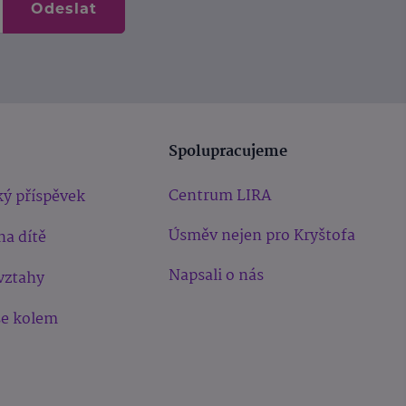
Odeslat
Spolupracujeme
Centrum LIRA
ý příspěvek
Úsměv nejen pro Kryštofa
na dítě
Napsali o nás
vztahy
še kolem