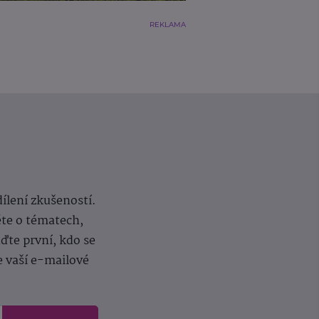
REKLAMA
dílení zkušeností.
ěte o tématech,
te první, kdo se
e vaší e-mailové