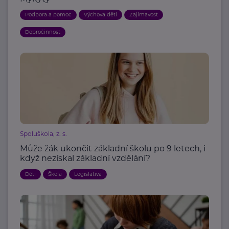
Podpora a pomoc
Výchova dětí
Zajímavost
Dobročinnost
Spoluškola, z. s.
Může žák ukončit základní školu po 9 letech, i
když nezískal základní vzdělání?
Děti
Škola
Legislativa