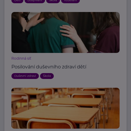
Děti
Dospívání
Škola
Vzdělání
Rodinná síť
Posilování duševního zdraví dětí
Duševní zdraví
Škola