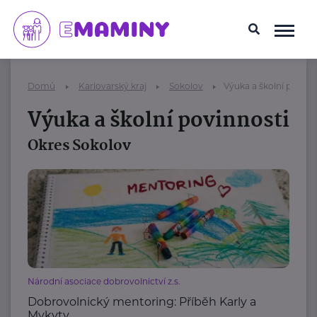
Domů
Karlovarský kraj
Sokolov
Výuka a školní povinn
Výuka a školní povinnosti
Okres Sokolov
Národní asociace dobrovolnictví z.s.
Dobrovolnický mentoring: Příběh Karly a
Mykyty