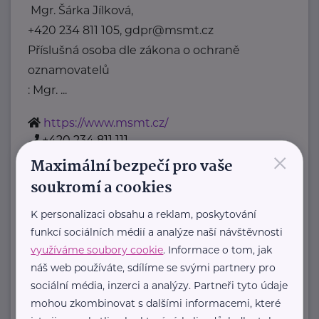
Mgr. Šárka Jílková,
+420 234 811 105, gdpr@msmt.cz
Příslušná osoba dle zákona o ochraně
oznamovatelů
: Mgr. ...
https://www.msmt.cz/
+420 234 811 111
×
posta@msmt.cz
Maximální bezpečí pro vaše
soukromí a cookies
Nadační fond Spolu s odvahou
K personalizaci obsahu a reklam, poskytování
Žižkova 403
Mladá Boleslav
funkcí sociálních médií a analýze naší návštěvnosti
Nadační fond Spolu s odvahou
využíváme soubory cookie
. Informace o tom, jak
je nezisková organizace, jejímž
náš web používáte, sdílíme se svými partnery pro
sociální média, inzerci a analýzy. Partneři tyto údaje
posláním je podporovat duševní
mohou zkombinovat s dalšími informacemi, které
zdraví dětí ...