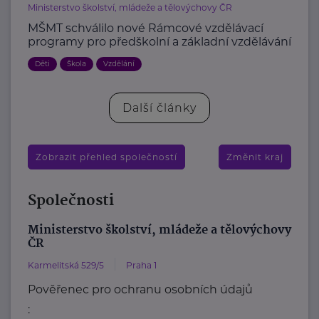
Ministerstvo školství, mládeže a tělovýchovy ČR
MŠMT schválilo nové Rámcové vzdělávací
programy pro předškolní a základní vzdělávání
Děti
Škola
Vzdělání
Další články
Zobrazit přehled společností
Změnit kraj
Společnosti
Ministerstvo školství, mládeže a tělovýchovy
ČR
Karmelitská 529/5
Praha 1
Pověřenec pro ochranu osobních údajů
: