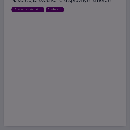
Nastartujte svou kariéru správným směrem
Práce, zaměstnání
Vzdělání