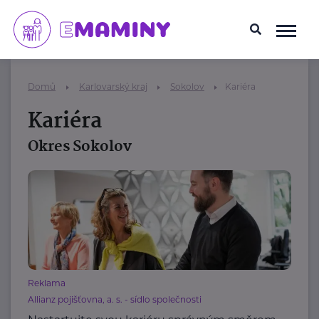
Domů
Karlovarský kraj
Sokolov
Kariéra
Kariéra
Okres Sokolov
Reklama
Allianz pojišťovna, a. s. - sídlo společnosti