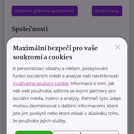
Zobrazit přehled společností
Změnit kraj
Společnosti
Green Doors
×
Maximální bezpečí pro vaše
Pujmanové 1219/8
Praha 4
soukromí a cookies
Jsme nezisková organizace Green
K personalizaci obsahu a reklam, poskytování
Doors, která dlouhodobě působí v
funkcí sociálních médií a analýze naší návštěvnosti
oblasti duševního zdraví. Předáváme
využíváme soubory cookie
. Informace o tom, jak
naději, že s duševní ...
náš web používáte, sdílíme se svými partnery pro
sociální média, inzerci a analýzy. Partneři tyto údaje
https://www.greendoors.cz/
mohou zkombinovat s dalšími informacemi, které
+420 220 951 468
jste jim poskytli nebo které získali v důsledku toho,
greendoors@greendoors.cz
že používáte jejich služby.