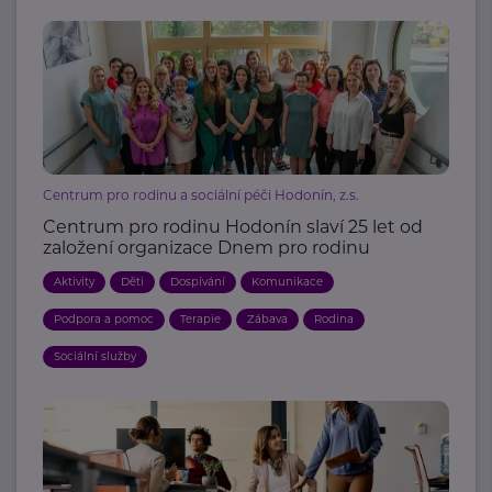
Centrum pro rodinu a sociální péči Hodonín, z.s.
Centrum pro rodinu Hodonín slaví 25 let od
založení organizace Dnem pro rodinu
Aktivity
Děti
Dospívání
Komunikace
Podpora a pomoc
Terapie
Zábava
Rodina
Sociální služby