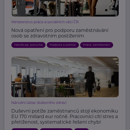
Ministerstvo práce a sociálních věcí ČR
Nová opatření pro podporu zaměstnávání
osob se zdravotním postižením
Handicap, porucha
Podpora a pomoc
Práce, zaměstnání
Národní ústav duševního zdraví
Duševní potíže zaměstnanců stojí ekonomiku
EU 170 miliard eur ročně. Pracovníci cítí stres a
přetíženost, systematické řešení chybí