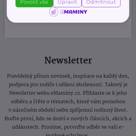
Povolit vše
Upravit
Odmítnout
Zobrazit přehled společností
Newsletter
Pravidelný přísun novinek, inspirace na každý den,
podpora pro rodiče i sdílení zkušeností. Takový je
Newsletter webu eMaminy.cz. Přihlaste se k jeho
odběru a čtěte o tématech, které vám pomohou
v náročném období nebo zpříjemní rodinný život.
Buďte první, kdo se dozví o nových článcích, akcích a
událostech. Prosíme, potvrďte odběr ve vaší e-
mailové schránce.