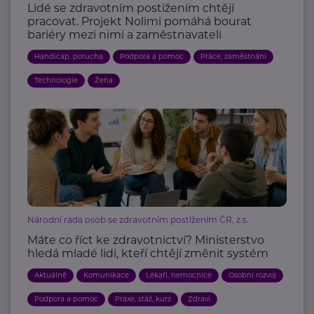
Lidé se zdravotním postižením chtějí
pracovat. Projekt Nolimi pomáhá bourat
bariéry mezi nimi a zaměstnavateli
Handicap, porucha
Podpora a pomoc
Práce, zaměstnání
Technologie
Žena
Národní rada osob se zdravotním postižením ČR, z.s.
Máte co říct ke zdravotnictví? Ministerstvo
hledá mladé lidi, kteří chtějí změnit systém
Aktuálně
Komunikace
Lékaři, nemocnice
Osobní rozvoj
Podpora a pomoc
Praxe, stáž, kurz
Zdraví