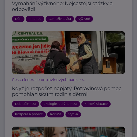
Vymáhání výživného: Nejčastější otázky a
odpovědi
Děti
Finance
Samoživitel/ka
Výživné
Česká federace potravinových bank, z.s.
Když je rozpočet napjatý. Potravinová pomoc
pomohla tisícům rodin s dětmi
Dobročinnost
Ekologie, udržitelnost
Krizová situace
Podpora a pomoc
Rodina
Výživa