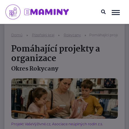
Domů
Plzeňský kraj
Rokycany
Pomáhající projekty a 
Pomáhající projekty a
organizace
Okres Rokycany
Projekt VašeVýživné.cz, Asociace neúplných rodin z.s.