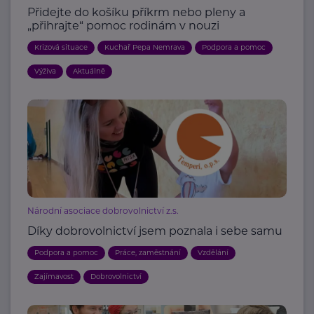
Přidejte do košíku příkrm nebo pleny a
„přihrajte“ pomoc rodinám v nouzi
Krizová situace
Kuchař Pepa Nemrava
Podpora a pomoc
Výživa
Aktuálně
Národní asociace dobrovolnictví z.s.
Díky dobrovolnictví jsem poznala i sebe samu
Podpora a pomoc
Práce, zaměstnání
Vzdělání
Zajímavost
Dobrovolnictví