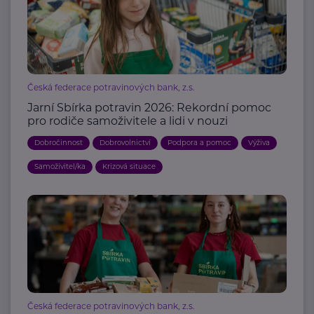
Česká federace potravinových bank, z.s.
Jarní Sbírka potravin 2026: Rekordní pomoc
pro rodiče samoživitele a lidi v nouzi
Dobročinnost
Dobrovolnictví
Podpora a pomoc
Výživa
Samoživitel/ka
Krizová situace
Česká federace potravinových bank, z.s.