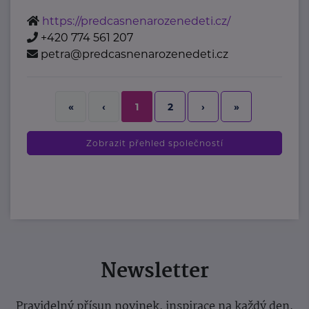
https://predcasnenarozenedeti.cz/
+420 774 561 207
petra@predcasnenarozenedeti.cz
2
›
»
«
‹
1
Zobrazit přehled společností
Newsletter
Pravidelný přísun novinek, inspirace na každý den,