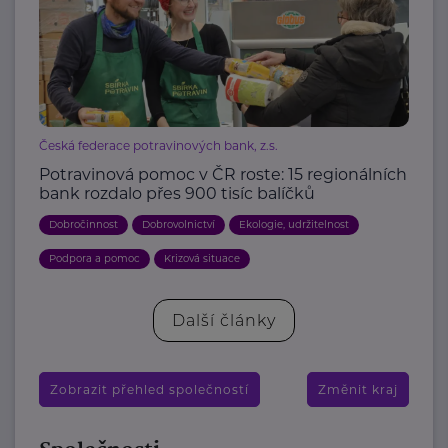
Česká federace potravinových bank, z.s.
Potravinová pomoc v ČR roste: 15 regionálních
bank rozdalo přes 900 tisíc balíčků
Dobročinnost
Dobrovolnictví
Ekologie, udržitelnost
Podpora a pomoc
Krizová situace
Další články
Zobrazit přehled společností
Změnit kraj