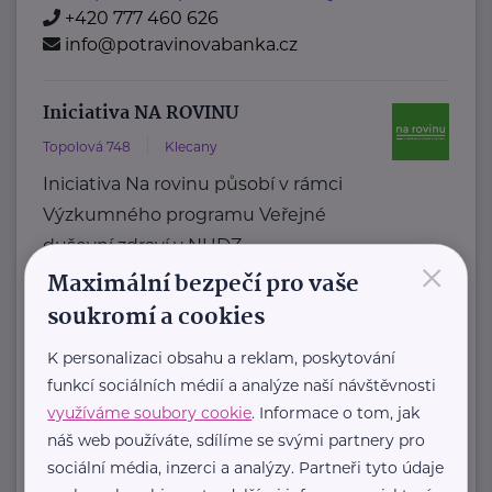
+420 777 460 626
info@potravinovabanka.cz
Iniciativa NA ROVINU
Topolová 748
Klecany
Iniciativa Na rovinu působí v rámci
Výzkumného programu Veřejné
duševní zdraví v NUDZ.
×
Maximální bezpečí pro vaše
Tvoří ji odborný ...
soukromí a cookies
https://narovinu.net/
narovinu@nudz.cz
K personalizaci obsahu a reklam, poskytování
funkcí sociálních médií a analýze naší návštěvnosti
využíváme soubory cookie
. Informace o tom, jak
Kolpingova rodina Smečno
náš web používáte, sdílíme se svými partnery pro
U Zámku 5
Smečno
sociální média, inzerci a analýzy. Partneři tyto údaje