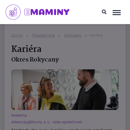
Domů
Plzeňský kraj
Rokycany
Kariéra
Kariéra
Okres Rokycany
Reklama
Allianz pojišťovna, a. s. - sídlo společnosti