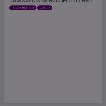
Nastartujte svou kariéru správným směrem
Práce, zaměstnání
Vzdělání