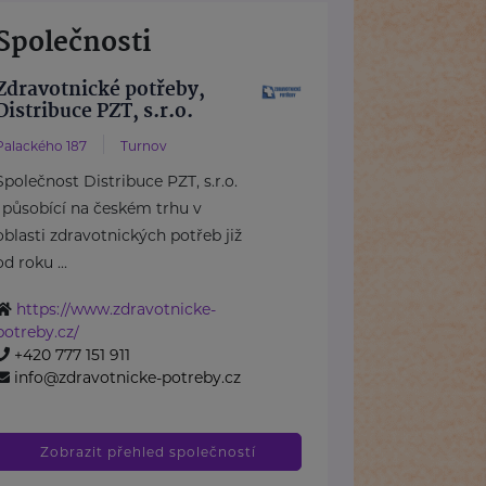
Společnosti
Zdravotnické potřeby,
Distribuce PZT, s.r.o.
Palackého 187
Turnov
Společnost Distribuce PZT, s.r.o.
, působící na českém trhu v
oblasti zdravotnických potřeb již
od roku ...
https://www.zdravotnicke-
potreby.cz/
+420 777 151 911
info@zdravotnicke-potreby.cz
Zobrazit přehled společností