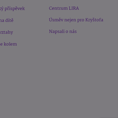
Centrum LIRA
ý příspěvek
Úsměv nejen pro Kryštofa
na dítě
Napsali o nás
vztahy
še kolem