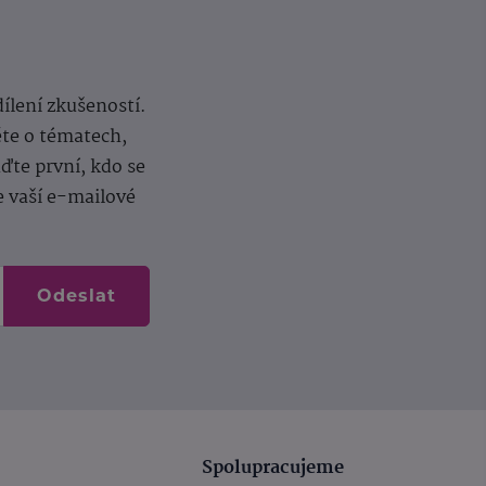
dílení zkušeností.
ěte o tématech,
te první, kdo se
e vaší e-mailové
Odeslat
Spolupracujeme