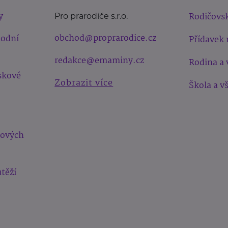
y
Rodičovsk
Pro prarodiče s.r.o.
obchod@proprarodice.cz
hodní
Přídavek 
redakce@emaminy.cz
Rodina a 
skové
Zobrazit více
Škola a v
bových
těží