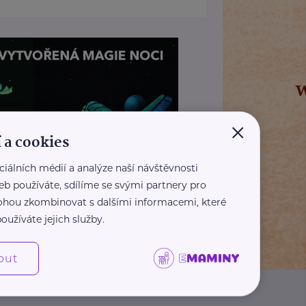
×
 a cookies
ciálních médií a analýze naší návštěvnosti
eb používáte, sdílíme se svými partnery pro
 mohou zkombinovat s dalšími informacemi, které
REKLAMA
oužíváte jejich služby.
out