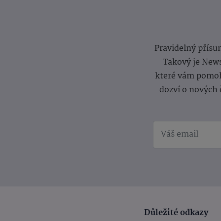
Pravidelný přísun
Takový je News
které vám pomoh
dozví o nových 
Důležité odkazy