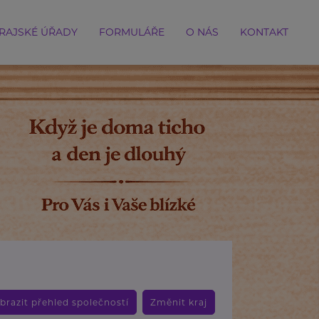
RAJSKÉ ÚŘADY
FORMULÁŘE
O NÁS
KONTAKT
brazit přehled společností
Změnit kraj