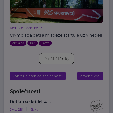
Redakce eMaminy.cz
Olympiáda dětí a mládeže startuje už v neděli
Aktuálně
Děti
Pohyb
Další články
Zobrazit přehled společností
Změnit kraj
Společnosti
Dotkni se křídel z.s.
Jívka 216
Jívka