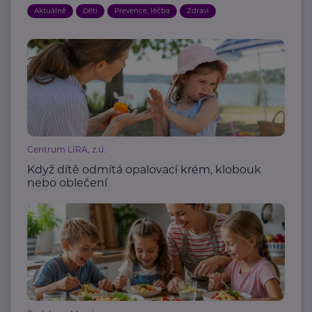
Aktuálně
Děti
Prevence, léčba
Zdraví
Centrum LIRA, z.ú.
Když dítě odmítá opalovací krém, klobouk
nebo oblečení