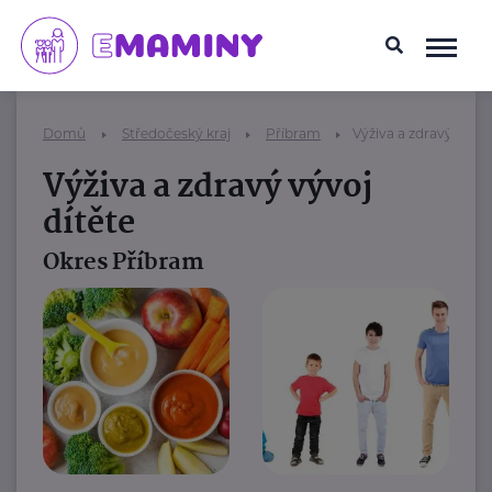
Domů
Středočeský kraj
Příbram
Výživa a zdravý vývoj
Výživa a zdravý vývoj
dítěte
Okres Příbram