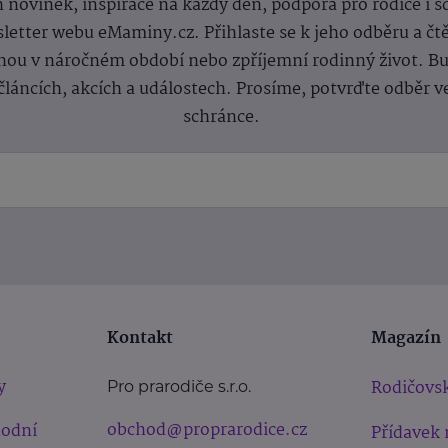
 novinek, inspirace na každý den, podpora pro rodiče i s
letter webu eMaminy.cz. Přihlaste se k jeho odběru a čt
ou v náročném období nebo zpříjemní rodinný život. Buď
článcích, akcích a událostech. Prosíme, potvrďte odběr v
schránce.
Kontakt
Magazín
y
Rodičovsk
Pro prarodiče s.r.o.
obchod@proprarodice.cz
hodní
Přídavek 