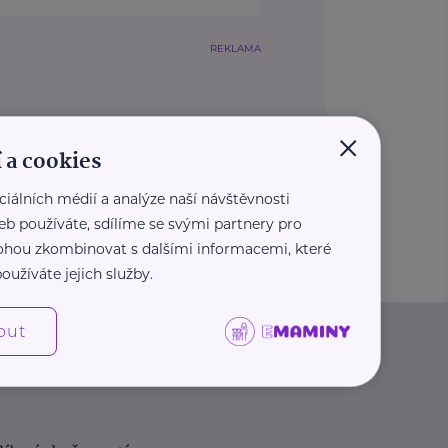
REKLAMA
×
 a cookies
ciálních médií a analýze naší návštěvnosti
eb používáte, sdílíme se svými partnery pro
 mohou zkombinovat s dalšími informacemi, které
oužíváte jejich služby.
out