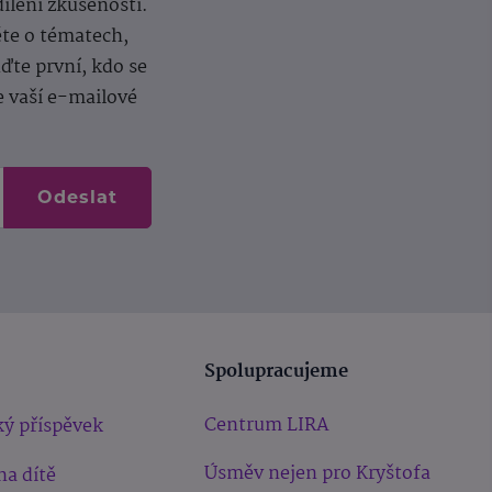
dílení zkušeností.
ěte o tématech,
te první, kdo se
e vaší e-mailové
Odeslat
Spolupracujeme
Centrum LIRA
ý příspěvek
Úsměv nejen pro Kryštofa
na dítě