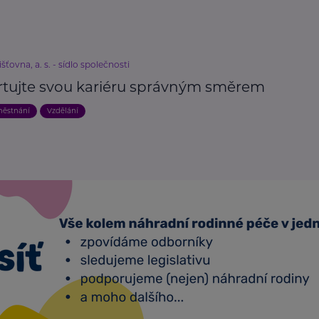
išťovna, a. s. - sídlo společnosti
rtujte svou kariéru správným směrem
městnání
Vzdělání