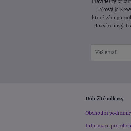
Pravidelný přísun
Takový je News
které vám pomoh
dozví o nových 
Důležité odkazy
Obchodní podmínk
Informace pro obc