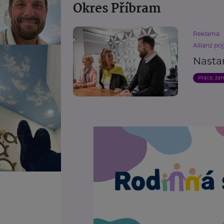
Okres Příbram
Reklama
Allianz poj
Nasta
Práce, za