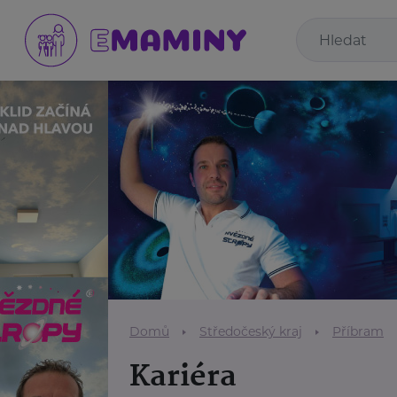
Domů
Středočeský kraj
Příbram
Kariéra