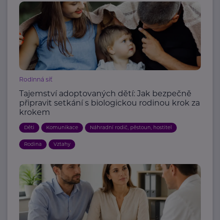
Rodinná síť
Tajemství adoptovaných dětí: Jak bezpečně
připravit setkání s biologickou rodinou krok za
krokem
Děti
Komunikace
Náhradní rodič, pěstoun, hostitel
Rodina
Vztahy