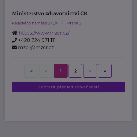
Ministerstvo zdravotnictví ČR
Palackého náměstí 375/4
Praha 2
https://www.mzcr.cz/
+420 224 971 111
mzcr@mzcr.cz
2
›
»
«
‹
1
Zobrazit přehled společností