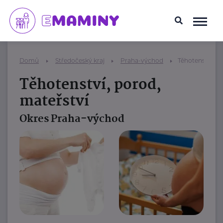
Domů
Středočeský kraj
Praha-východ
Těhotenství, p
Těhotenství, porod,
mateřství
Okres Praha-východ