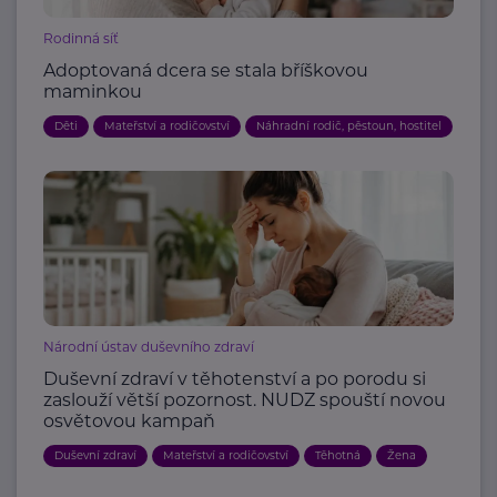
Rodinná síť
Adoptovaná dcera se stala bříškovou
maminkou
Děti
Mateřství a rodičovství
Náhradní rodič, pěstoun, hostitel
Národní ústav duševního zdraví
Duševní zdraví v těhotenství a po porodu si
zaslouží větší pozornost. NUDZ spouští novou
osvětovou kampaň
Duševní zdraví
Mateřství a rodičovství
Těhotná
Žena