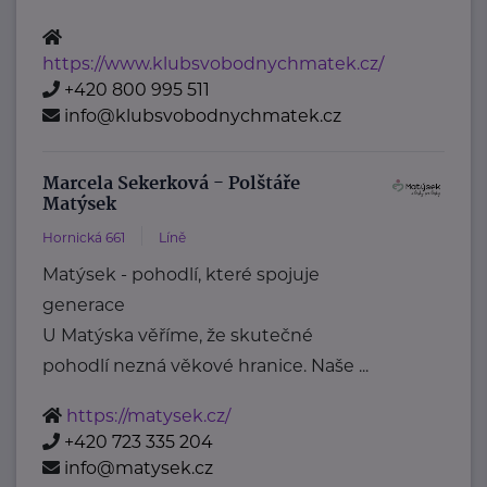
https://www.klubsvobodnychmatek.cz/
+420 800 995 511
info@klubsvobodnychmatek.cz
Marcela Sekerková - Polštáře
Matýsek
Hornická 661
Líně
Matýsek - pohodlí, které spojuje
generace
U Matýska věříme, že skutečné
pohodlí nezná věkové hranice. Naše ...
https://matysek.cz/
+420 723 335 204
info@matysek.cz