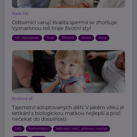
MaVe PR
Odborníci varují: Kvalita spermií se zhoršuje.
Významnou roli hraje životní styl
IVF, neplodnost
Muži
Těhotná
Zdraví
Žena
Rodinná síť
Tajemství adoptovaných dětí: V jakém věku je
setkání s biologickou matkou nejlepší a proč
nečekat do dospělosti
Děti
Komunikace
Náhradní rodič, pěstoun, hostitel