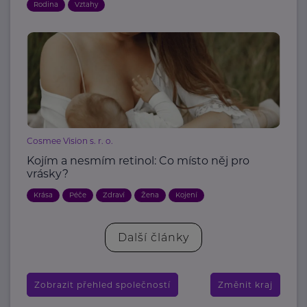
Rodina
Vztahy
Cosmee Vision s. r. o.
Kojím a nesmím retinol: Co místo něj pro
vrásky?
Krása
Péče
Zdraví
Žena
Kojení
Další články
Zobrazit přehled společností
Změnit kraj