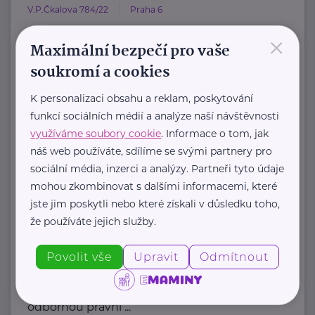
V.P.Čkalova 784/22
Praha 6
×
HOST Home-Start Česká republika je
Maximální bezpečí pro vaše
nezisková organizace, která již více
soukromí a cookies
než 20 let podporuje ...
K personalizaci obsahu a reklam, poskytování
https://www.hostcz.org/
funkcí sociálních médií a analýze naší návštěvnosti
+420 776 556 829
využíváme soubory cookie
. Informace o tom, jak
produkce@hostcz.org
náš web používáte, sdílíme se svými partnery pro
sociální média, inzerci a analýzy. Partneři tyto údaje
Klub svobodných matek z.s.
mohou zkombinovat s dalšími informacemi, které
jste jim poskytli nebo které získali v důsledku toho,
Dukelských hrdinů 34
Praha 7
že používáte jejich služby.
"Pomáháme rodičům a jejich dětem."
Povolit vše
Upravit
Odmítnout
Rodinám samoživitelů z celé ČR
poskytujeme finanční, materiální,
odbornou právní ...