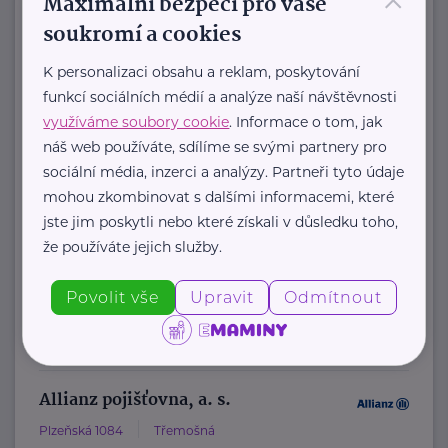
×
Maximální bezpečí pro vaše
Společnosti
soukromí a cookies
Allianz pojišťovna, a. s.
K personalizaci obsahu a reklam, poskytování
funkcí sociálních médií a analýze naší návštěvnosti
Markova tř. 25
Kralovice
využíváme soubory cookie
. Informace o tom, jak
Na našich obchodních místech
náš web používáte, sdílíme se svými partnery pro
najdete vždy profesionála, který vám
sociální média, inzerci a analýzy. Partneři tyto údaje
rád poradí a pomůže.
mohou zkombinovat s dalšími informacemi, které
jste jim poskytli nebo které získali v důsledku toho,
že používáte jejich služby.
https://www.allianz.cz/cs_CZ/pobocky-
a-poradci/0587-Vass.html
Povolit vše
Upravit
Odmítnout
+420 723 273 207
ondrej.vass@iallianz.cz
Allianz pojišťovna, a. s.
Plzeňská 1084
Třemošná