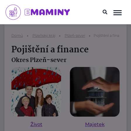
Domů
Plzeňský kraj
Plzeň-sever
Pojištění a finance
Pojištění a finance
Okres Plzeň-sever
Život
Majetek