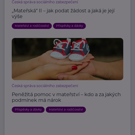
Česká správa sociálního zabezpečení
„Mateřská“ II – jak podat žádost a jaká je její
výše
Mateřství a rodičovství
Příspěvky a dávky
Česká správa sociálního zabezpečení
Peněžitá pomoc v mateřství – kdo a za jakých
podmínek má nárok
Příspěvky a dávky
Mateřství a rodičovství