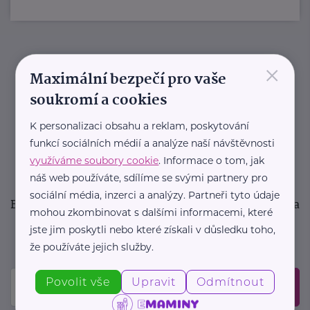
×
Newsletter
Maximální bezpečí pro vaše
soukromí a cookies
Pravidelný přísun novinek, inspirace na každý den,
podpora pro rodiče i sdílení zkušeností. Takový je
K personalizaci obsahu a reklam, poskytování
funkcí sociálních médií a analýze naší návštěvnosti
Newsletter webu eMaminy.cz. Přihlaste se k jeho
využíváme soubory cookie
. Informace o tom, jak
odběru a čtěte o tématech, které vám pomohou
náš web používáte, sdílíme se svými partnery pro
v náročném období nebo zpříjemní rodinný život.
sociální média, inzerci a analýzy. Partneři tyto údaje
Buďte první, kdo se dozví o nových článcích, akcích a
mohou zkombinovat s dalšími informacemi, které
událostech. Prosíme, potvrďte odběr ve vaší e-
jste jim poskytli nebo které získali v důsledku toho,
mailové schránce.
že používáte jejich služby.
Povolit vše
Upravit
Odmítnout
Odeslat