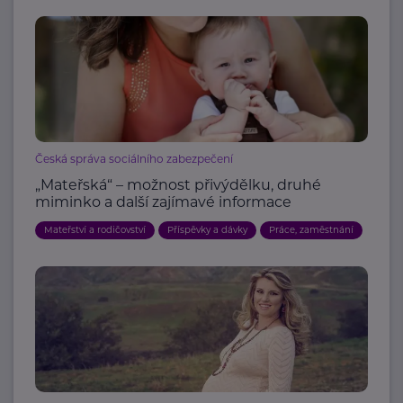
Česká správa sociálního zabezpečení
„Mateřská“ – možnost přivýdělku, druhé
miminko a další zajímavé informace
Mateřství a rodičovství
Příspěvky a dávky
Práce, zaměstnání