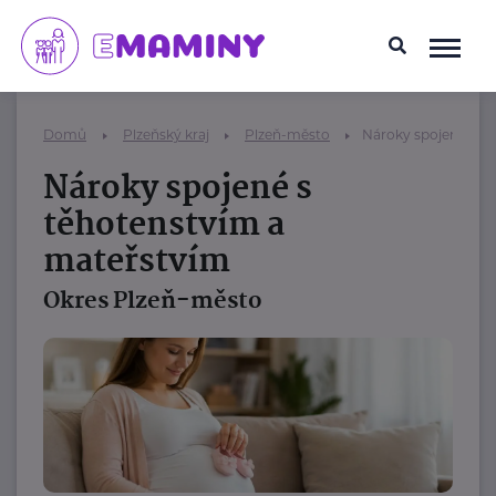
Domů
Plzeňský kraj
Plzeň-město
Nároky spojené s t
Nároky spojené s
těhotenstvím a
mateřstvím
Okres Plzeň-město