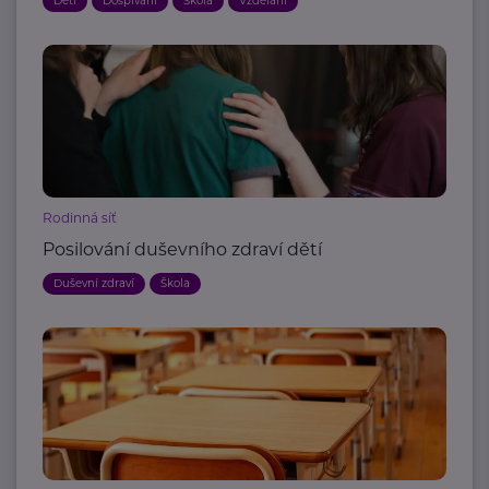
Děti
Dospívání
Škola
Vzdělání
Rodinná síť
Posilování duševního zdraví dětí
Duševní zdraví
Škola