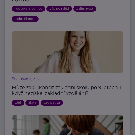
Podpora a pomoc
Výchova dětí
Zajímavost
Dobročinnost
Spoluškola, z. s.
Může žák ukončit základní školu po 9 letech, i
když nezískal základní vzdělání?
Děti
Škola
Legislativa