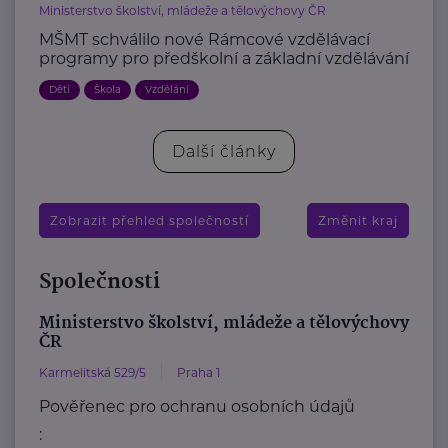
Ministerstvo školství, mládeže a tělovýchovy ČR
MŠMT schválilo nové Rámcové vzdělávací
programy pro předškolní a základní vzdělávání
Děti
Škola
Vzdělání
Další články
Zobrazit přehled společností
Změnit kraj
Společnosti
Ministerstvo školství, mládeže a tělovýchovy
ČR
Karmelitská 529/5
Praha 1
Pověřenec pro ochranu osobních údajů
: