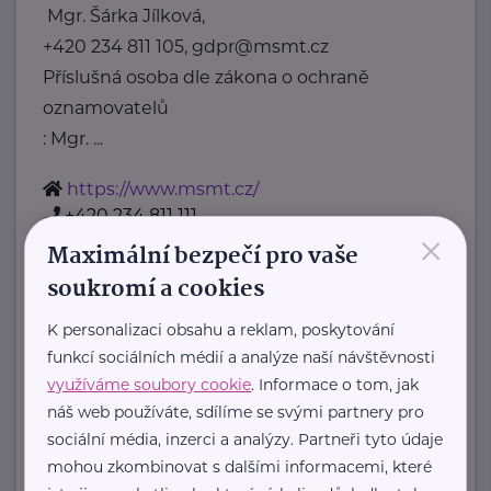
Mgr. Šárka Jílková,
+420 234 811 105, gdpr@msmt.cz
Příslušná osoba dle zákona o ochraně
oznamovatelů
: Mgr. ...
https://www.msmt.cz/
+420 234 811 111
×
posta@msmt.cz
Maximální bezpečí pro vaše
soukromí a cookies
Nadační fond Spolu s odvahou
K personalizaci obsahu a reklam, poskytování
Žižkova 403
Mladá Boleslav
funkcí sociálních médií a analýze naší návštěvnosti
Nadační fond Spolu s odvahou
využíváme soubory cookie
. Informace o tom, jak
je nezisková organizace, jejímž
náš web používáte, sdílíme se svými partnery pro
sociální média, inzerci a analýzy. Partneři tyto údaje
posláním je podporovat duševní
mohou zkombinovat s dalšími informacemi, které
zdraví dětí ...