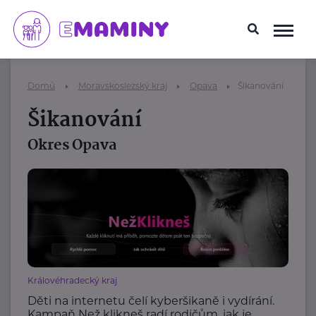
Domů
Moravskoslezský kraj
Opava
Šikanování
Šikanování
Okres Opava
Královéhradecký kraj
Děti na internetu čelí kyberšikaně i vydírání.
Kampaň Než klikneš radí rodičům, jak je