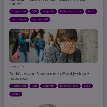
chránit
Bezpečnost
Děti
Dospívání
Podpora a pomoc
Rodič
Technologie
Výchova dětí
Policie ČR
Rodiče pozor! Šikana mezi dětmi je skryté
nebezpečí!
Bezpečnost
Děti
Dospívání
Krizová situace
Škola
Vztahy