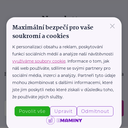
Newsletter
×
Maximální bezpečí pro vaše
Pravidelný přísun novinek, inspirace na každý den,
soukromí a cookies
podpora pro rodiče i sdílení zkušeností. Takový je
K personalizaci obsahu a reklam, poskytování
Newsletter webu eMaminy.cz. Přihlaste se k jeho
funkcí sociálních médií a analýze naší návštěvnosti
odběru a čtěte o tématech, které vám pomohou
využíváme soubory cookie
. Informace o tom, jak
v náročném období nebo zpříjemní rodinný život.
náš web používáte, sdílíme se svými partnery pro
Buďte první, kdo se dozví o nových článcích, akcích a
sociální média, inzerci a analýzy. Partneři tyto údaje
událostech. Prosíme, potvrďte odběr ve vaší e-
mohou zkombinovat s dalšími informacemi, které
mailové schránce.
jste jim poskytli nebo které získali v důsledku toho,
že používáte jejich služby.
Odeslat
Povolit vše
Upravit
Odmítnout