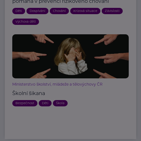
pomáhá v prevenci rizikového chování
Děti
Dospívání
Chování
Krizová situace
Závislosti
Výchova dětí
Ministerstvo školství, mládeže a tělovýchovy ČR
Školní šikana
Bezpečnost
Děti
Škola