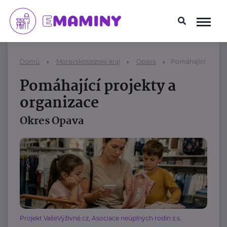
Domů
Moravskoslezský kraj
Opava
Pomáhající projek
Pomáhající projekty a
organizace
Okres Opava
Projekt VašeVýživné.cz, Asociace neúplných rodin z.s.