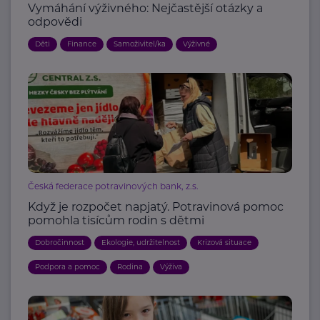
Vymáhání výživného: Nejčastější otázky a
odpovědi
Děti
Finance
Samoživitel/ka
Výživné
Česká federace potravinových bank, z.s.
Když je rozpočet napjatý. Potravinová pomoc
pomohla tisícům rodin s dětmi
Dobročinnost
Ekologie, udržitelnost
Krizová situace
Podpora a pomoc
Rodina
Výživa