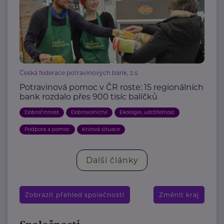
Česká federace potravinových bank, z.s.
Potravinová pomoc v ČR roste: 15 regionálních
bank rozdalo přes 900 tisíc balíčků
Dobročinnost
Dobrovolnictví
Ekologie, udržitelnost
Podpora a pomoc
Krizová situace
Další články
Zobrazit přehled společností
Změnit kraj