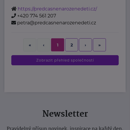
https://predcasnenarozenedeti.cz/
+420 774 561 207
petra@predcasnenarozenedeti.cz
2
›
»
«
‹
1
Zobrazit přehled společností
Newsletter
Pravidelný přísun novinek, inspirace na každý den,