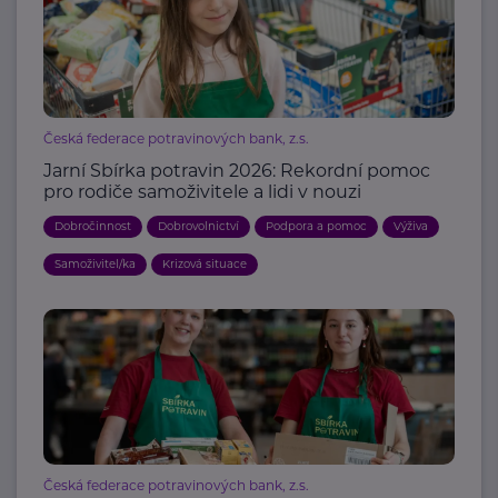
Česká federace potravinových bank, z.s.
Jarní Sbírka potravin 2026: Rekordní pomoc
pro rodiče samoživitele a lidi v nouzi
Dobročinnost
Dobrovolnictví
Podpora a pomoc
Výživa
Samoživitel/ka
Krizová situace
Česká federace potravinových bank, z.s.