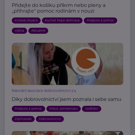
Přidejte do košíku příkrm nebo pleny a
„přihrajte“ pomoc rodinám v nouzi
Krizová situace
Kuchař Pepa Nemrava
Podpora a pomoc
Výživa
Aktuálně
Národní asociace dobrovolnictví z.s.
Díky dobrovolnictví jsem poznala i sebe samu
Podpora a pomoc
Práce, zaměstnání
Vzdělání
Zajímavost
Dobrovolnictví