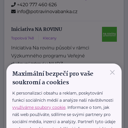
+420 777 460 626
info@potravinovabanka.cz
Iniciativa NA ROVINU
Topolová 748
Klecany
Iniciativa Na rovinu působí v rámci
Výzkumného programu Veřejné
duševní zdraví v NUDZ.
×
Maximální bezpečí pro vaše
Tvoří ji odborný ...
soukromí a cookies
https://narovinu.net/
narovinu@nudz.cz
K personalizaci obsahu a reklam, poskytování
funkcí sociálních médií a analýze naší návštěvnosti
využíváme soubory cookie
. Informace o tom, jak
Kolpingova rodina Smečno
náš web používáte, sdílíme se svými partnery pro
U Zámku 5
Smečno
sociální média, inzerci a analýzy. Partneři tyto údaje