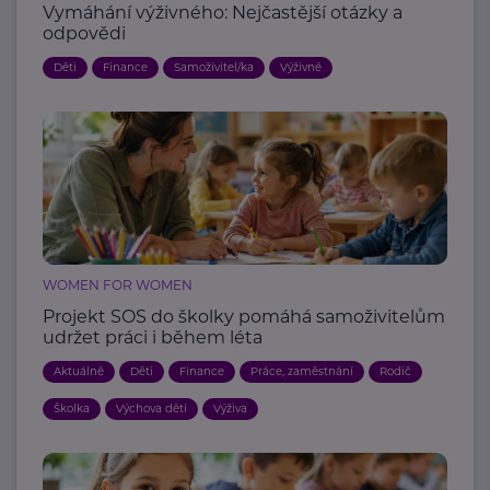
Vymáhání výživného: Nejčastější otázky a
odpovědi
Děti
Finance
Samoživitel/ka
Výživné
WOMEN FOR WOMEN
Projekt SOS do školky pomáhá samoživitelům
udržet práci i během léta
Aktuálně
Děti
Finance
Práce, zaměstnání
Rodič
Školka
Výchova dětí
Výživa