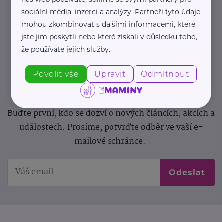
sociální média, inzerci a analýzy. Partneři tyto údaje
Newsletter
mohou zkombinovat s dalšími informacemi, které
jste jim poskytli nebo které získali v důsledku toho,
Pravidelný přísun novinek, inspirace na každý den,
že používáte jejich služby.
podpora pro rodiče i sdílení zkušeností. Takový je
Newsletter webu eMaminy.cz. Přihlaste se k jeho
Povolit vše
Upravit
Odmítnout
odběru a čtěte o tématech, které vám pomohou
v náročném období nebo zpříjemní rodinný život.
Buďte první, kdo se dozví o nových článcích, akcích a
událostech. Prosíme, potvrďte odběr ve vaší e-
mailové schránce.
Odeslat