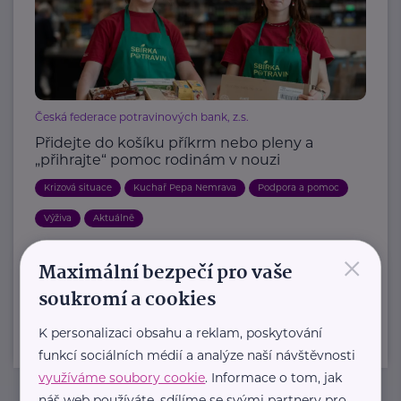
Česká federace potravinových bank, z.s.
Přidejte do košíku příkrm nebo pleny a
„přihrajte“ pomoc rodinám v nouzi
Krizová situace
Kuchař Pepa Nemrava
Podpora a pomoc
Výživa
Aktuálně
×
Maximální bezpečí pro vaše
Další články
soukromí a cookies
K personalizaci obsahu a reklam, poskytování
funkcí sociálních médií a analýze naší návštěvnosti
využíváme soubory cookie
. Informace o tom, jak
náš web používáte, sdílíme se svými partnery pro