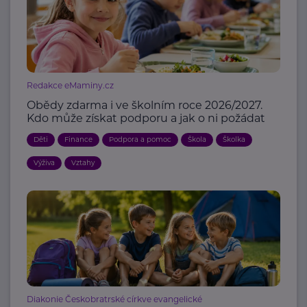
Redakce eMaminy.cz
Obědy zdarma i ve školním roce 2026/2027.
Kdo může získat podporu a jak o ni požádat
Děti
Finance
Podpora a pomoc
Škola
Školka
Výživa
Vztahy
Diakonie Českobratrské církve evangelické