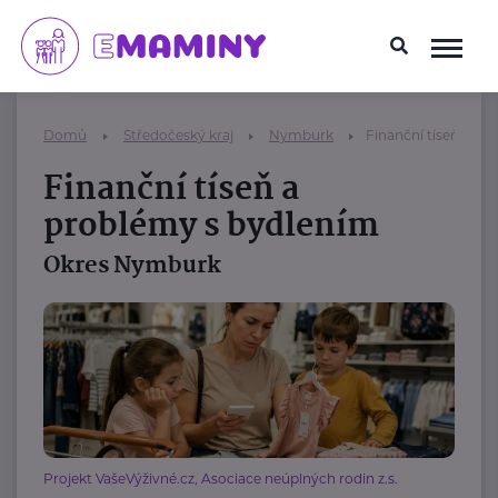
Domů
Středočeský kraj
Nymburk
Finanční tíseň a pr
Finanční tíseň a
problémy s bydlením
Okres Nymburk
Projekt VašeVýživné.cz, Asociace neúplných rodin z.s.