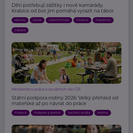
Děti potřebují zážitky i nové kamarády.
Krabice od bot jim pomáhá vyrazit na tábor
Aktivity
Dárek
Dobročinnost
Finance
Prázdniny
Zábava
Ministerstvo práce a sociálních věcí ČR
Státní podpora rodiny 2026: Velký přehled od
mateřské až po návrat do práce
Finance
Podpora a pomoc
Sociální služby
Rodina