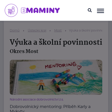
Domů
Ústecký kraj
Most
Výuka a školní povinnosti
Výuka a školní povinnosti
Okres Most
Národní asociace dobrovolnictví z.s.
Dobrovolnický mentoring: Příběh Karly a
Mykyty