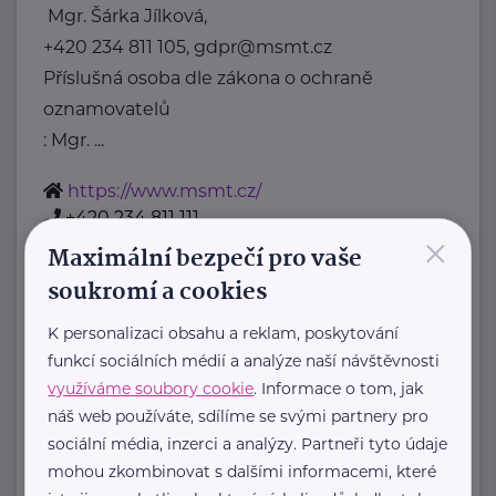
Mgr. Šárka Jílková,
+420 234 811 105, gdpr@msmt.cz
Příslušná osoba dle zákona o ochraně
oznamovatelů
: Mgr. ...
https://www.msmt.cz/
+420 234 811 111
×
posta@msmt.cz
Maximální bezpečí pro vaše
soukromí a cookies
Nadační fond Spolu s odvahou
K personalizaci obsahu a reklam, poskytování
Žižkova 403
Mladá Boleslav
funkcí sociálních médií a analýze naší návštěvnosti
Nadační fond Spolu s odvahou
využíváme soubory cookie
. Informace o tom, jak
je nezisková organizace, jejímž
náš web používáte, sdílíme se svými partnery pro
sociální média, inzerci a analýzy. Partneři tyto údaje
posláním je podporovat duševní
mohou zkombinovat s dalšími informacemi, které
zdraví dětí ...