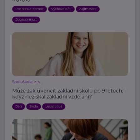
Podpora a pomoc
Výchova dětí
Zajímavost
Dobročinnost
Spoluškola, z. s.
Může žák ukončit základní školu po 9 letech, i
když nezískal základní vzdělání?
Děti
Škola
Legislativa