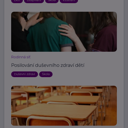
Děti
Dospívání
Škola
Vzdělání
Rodinná síť
Posilování duševního zdraví dětí
Duševní zdraví
Škola