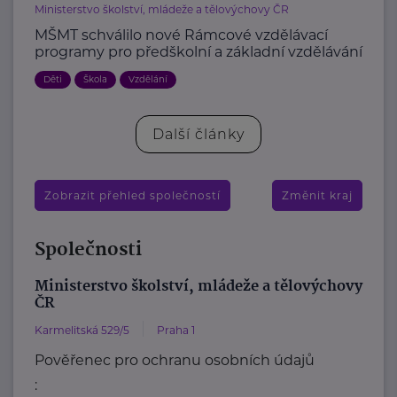
Ministerstvo školství, mládeže a tělovýchovy ČR
MŠMT schválilo nové Rámcové vzdělávací
programy pro předškolní a základní vzdělávání
Děti
Škola
Vzdělání
Další články
Zobrazit přehled společností
Změnit kraj
Společnosti
Ministerstvo školství, mládeže a tělovýchovy
ČR
Karmelitská 529/5
Praha 1
Pověřenec pro ochranu osobních údajů
: