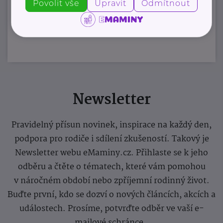
Povolit vše
Upravit
Odmítnout
Zobrazit přehled společností
Newsletter
Pravidelný přísun novinek, inspirace na každý den,
podpora pro rodiče i sdílení zkušeností. Takový je
Newsletter webu eMaminy.cz. Přihlaste se k jeho
odběru a čtěte o tématech, které vám pomohou
v náročném období nebo zpříjemní rodinný život.
Buďte první, kdo se dozví o nových článcích, akcích a
událostech. Prosíme, potvrďte odběr ve vaší e-
mailové schránce.