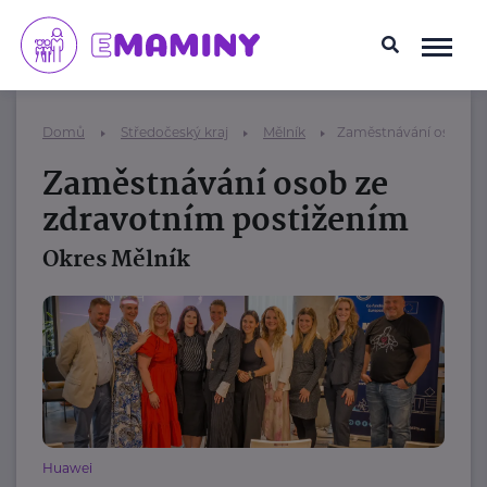
Domů
Středočeský kraj
Mělník
Zaměstnávání osob ze
Zaměstnávání osob ze
zdravotním postižením
Okres Mělník
Huawei