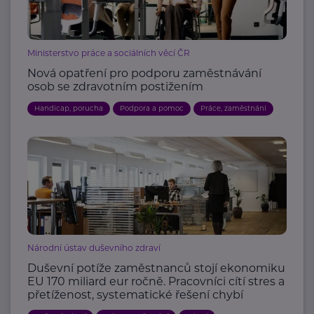
Ministerstvo práce a sociálních věcí ČR
Nová opatření pro podporu zaměstnávání
osob se zdravotním postižením
Handicap, porucha
Podpora a pomoc
Práce, zaměstnání
Národní ústav duševního zdraví
Duševní potíže zaměstnanců stojí ekonomiku
EU 170 miliard eur ročně. Pracovníci cítí stres a
přetíženost, systematické řešení chybí