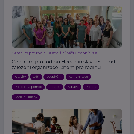
Centrum pro rodinu a sociální péči Hodonín, z.s.
Centrum pro rodinu Hodonín slaví 25 let od
založení organizace Dnem pro rodinu
Aktivity
Děti
Dospívání
Komunikace
Podpora a pomoc
Terapie
Zábava
Rodina
Sociální služby