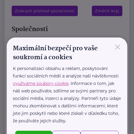
Zobrazit přehled společností
Změnit kraj
Společnosti
Green Doors
×
Maximální bezpečí pro vaše
Pujmanové 1219/8
Praha 4
soukromí a cookies
Jsme nezisková organizace Green
K personalizaci obsahu a reklam, poskytování
Doors, která dlouhodobě působí v
funkcí sociálních médií a analýze naší návštěvnosti
oblasti duševního zdraví. Předáváme
využíváme soubory cookie
. Informace o tom, jak
naději, že s duševní ...
náš web používáte, sdílíme se svými partnery pro
sociální média, inzerci a analýzy. Partneři tyto údaje
https://www.greendoors.cz/
mohou zkombinovat s dalšími informacemi, které
+420 220 951 468
jste jim poskytli nebo které získali v důsledku toho,
greendoors@greendoors.cz
že používáte jejich služby.