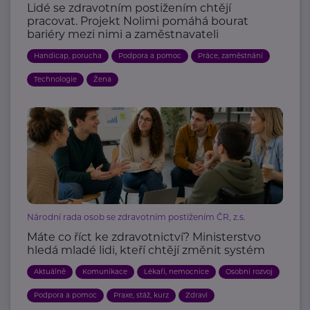
Lidé se zdravotním postižením chtějí
pracovat. Projekt Nolimi pomáhá bourat
bariéry mezi nimi a zaměstnavateli
Handicap, porucha
Podpora a pomoc
Práce, zaměstnání
Technologie
Žena
Národní rada osob se zdravotním postižením ČR, z.s.
Máte co říct ke zdravotnictví? Ministerstvo
hledá mladé lidi, kteří chtějí změnit systém
Aktuálně
Komunikace
Lékaři, nemocnice
Osobní rozvoj
Podpora a pomoc
Praxe, stáž, kurz
Zdraví