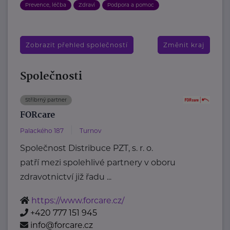
Prevence, léčba
Zdraví
Podpora a pomoc
Zobrazit přehled společností
Změnit kraj
Společnosti
Stříbrný partner
FORcare
Palackého 187
Turnov
Společnost Distribuce PZT, s. r. o.
patří mezi spolehlivé partnery v oboru
zdravotnictví již řadu ...
https://www.forcare.cz/
+420 777 151 945
info@forcare.cz