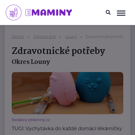
Domů
Ústecký kraj
Louny
Zdravotnické potřeby
Zdravotnické potřeby
Okres Louny
Redakce eMaminy.cz
TUGI: Vychytávka do každé domácí lékárničky