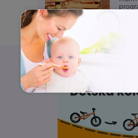
progr
vzděl
Děti
Š