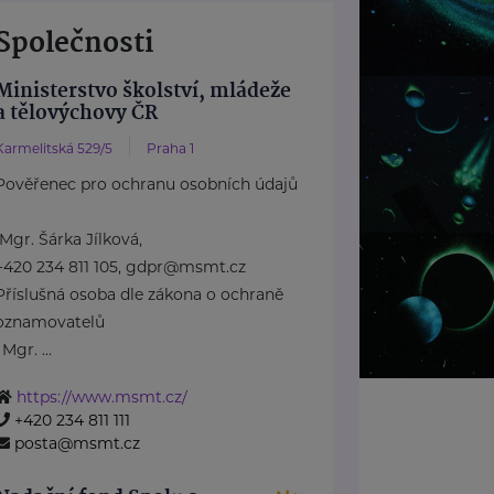
Společnosti
Ministerstvo školství, mládeže
a tělovýchovy ČR
Karmelitská 529/5
Praha 1
Pověřenec pro ochranu osobních údajů
Mgr. Šárka Jílková,
+420 234 811 105, gdpr@msmt.cz
Příslušná osoba dle zákona o ochraně
oznamovatelů
: Mgr. ...
https://www.msmt.cz/
+420 234 811 111
posta@msmt.cz