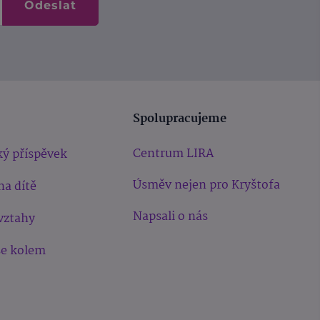
Odeslat
Spolupracujeme
Centrum LIRA
ý příspěvek
Úsměv nejen pro Kryštofa
na dítě
Napsali o nás
vztahy
še kolem