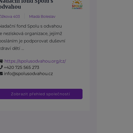
Nadační fond Spolu s
odvahou
Žižkova 403
Mladá Boleslav
Nadační fond Spolu s odvahou
je nezisková organizace, jejímž
posláním je podporovat duševní
zdraví dětí ...
https://spolusodvahou.org/cz/
+420 725 565 273
info@spolusodvahou.cz
Zobrazit přehled společností