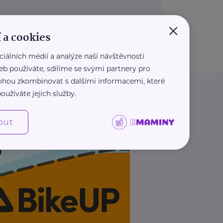
×
 a cookies
ciálních médií a analýze naší návštěvnosti
eb používáte, sdílíme se svými partnery pro
 mohou zkombinovat s dalšími informacemi, které
oužíváte jejich služby.
out