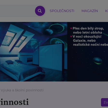
SPOLEČNOSTI
MAGAZÍN
K
Výuka a školní povinnosti
vinnosti
Zo