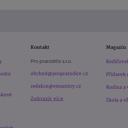
Kontakt
Magazín
y
Rodičovsk
Pro prarodiče s.r.o.
obchod@proprarodice.cz
hodní
Přídavek 
redakce@emaminy.cz
Rodina a 
skové
Zobrazit více
Škola a v