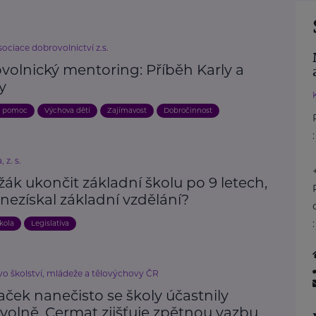
ociace dobrovolnictví z.s.
volnický mentoring: Příběh Karly a
y
a pomoc
Výchova dětí
Zajímavost
Dobročinnost
:
 z. s.
ák ukončit základní školu po 9 letech,
 nezískal základní vzdělání?
kola
Legislativa
vo školství, mládeže a tělovýchovy ČR
aček nanečisto se školy účastnily
volně, Cermat zjišťuje zpětnou vazbu