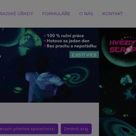
RAJSKÉ ÚŘADY
FORMULÁŘE
O NÁS
KONTAKT
brazit přehled společností
Změnit kraj