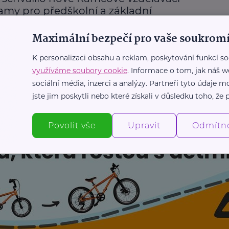
amy pro předškolní a základní
ávání
Maximální bezpečí pro vaše soukromí
kola
Vzdělání
K personalizaci obsahu a reklam, poskytování funkcí so
využíváme soubory cookie
. Informace o tom, jak náš w
Další články
sociální média, inzerci a analýzy. Partneři tyto údaje
jste jim poskytli nebo které získali v důsledku toho, že p
Povolit vše
Upravit
Odmítn