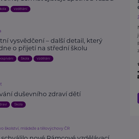
kola
Vzdělání
a
tní vysvědčení – další detail, který
ne o přijetí na střední školu
ospívání
Škola
Vzdělání
íť
vání duševního zdraví dětí
draví
Škola
vo školství, mládeže a tělovýchovy ČR
schválilo nové Rámcové vzdělávací