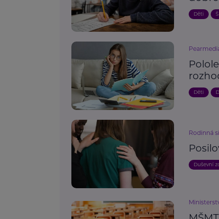
Děti
Š
Pearmedi
Polole
rozhod
Děti
D
Rodinná s
Posilo
Duševní z
Ministerst
MŠMT 