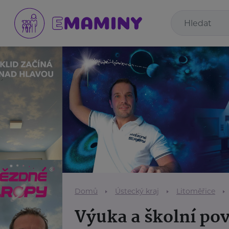
Domů
Ústecký kraj
Litoměřice
Výuka a školní po