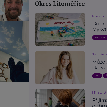
Okres Litoměřice
Národní as
Dobro
Mykyt
Podpora 
Spoluškola,
Může ž
i když
Děti
Š
Ministerst
Přijím
dobro