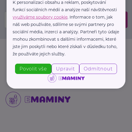
mailové schránce.
K personalizaci obsahu a reklam, poskytování
funkcí sociálních médií a analýze naší návštěvnosti
využíváme soubory cookie
. Informace o tom, jak
Odeslat
náš web používáte, sdílíme se svými partnery pro
sociální média, inzerci a analýzy. Partneři tyto údaje
mohou zkombinovat s dalšími informacemi, které
jste jim poskytli nebo které získali v důsledku toho,
že používáte jejich služby.
Povolit vše
Upravit
Odmítnout