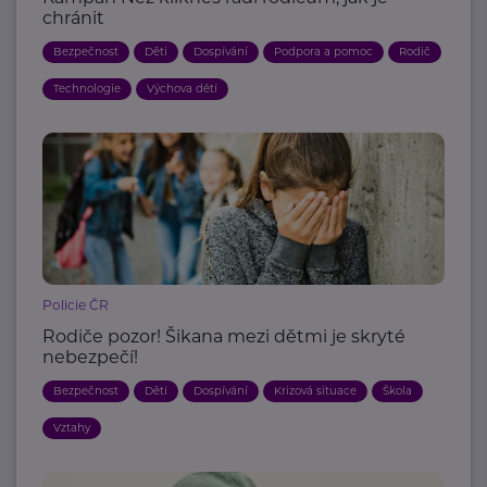
chránit
Bezpečnost
Děti
Dospívání
Podpora a pomoc
Rodič
Technologie
Výchova dětí
Policie ČR
Rodiče pozor! Šikana mezi dětmi je skryté
nebezpečí!
Bezpečnost
Děti
Dospívání
Krizová situace
Škola
Vztahy