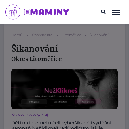
Domů
Ústecký kraj
Litoměřice
Šikanování
Šikanování
Okres Litoměřice
Královéhradecký kraj
Děti na internetu čelí kyberšikaně i vydírání.
Kampaň Než klikneš radí rodičům, jak je