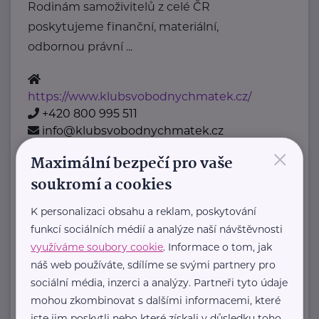
Rodinám samoživitelů z celé ČR
poskytujeme finanční, materiální,
odbornou právní ...
https://www.klubsvobodnychmatek.cz/
+420 800 995 511
info@klubsvobodnychmatek.cz
×
Maximální bezpečí pro vaše
Oděvní banka z.s.
soukromí a cookies
Povltavská 5/74
Praha 7 – Troja
K personalizaci obsahu a reklam, poskytování
"Dáváme oblečení nový život,
funkcí sociálních médií a analýze naší návštěvnosti
pomáháme potřebným."
využíváme soubory cookie
. Informace o tom, jak
Oděvní banka je charitativní
náš web používáte, sdílíme se svými partnery pro
organizace, která každoročně
sociální média, inzerci a analýzy. Partneři tyto údaje
mohou zkombinovat s dalšími informacemi, které
poskytuje více ...
jste jim poskytli nebo které získali v důsledku toho,