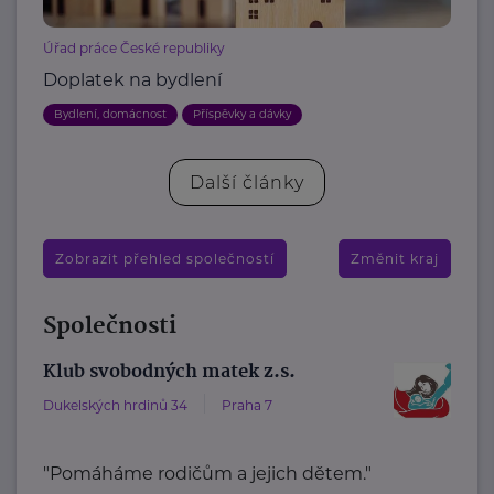
Úřad práce České republiky
Doplatek na bydlení
Bydlení, domácnost
Příspěvky a dávky
Další články
Zobrazit přehled společností
Změnit kraj
Společnosti
Klub svobodných matek z.s.
Dukelských hrdinů 34
Praha 7
"Pomáháme rodičům a jejich dětem."