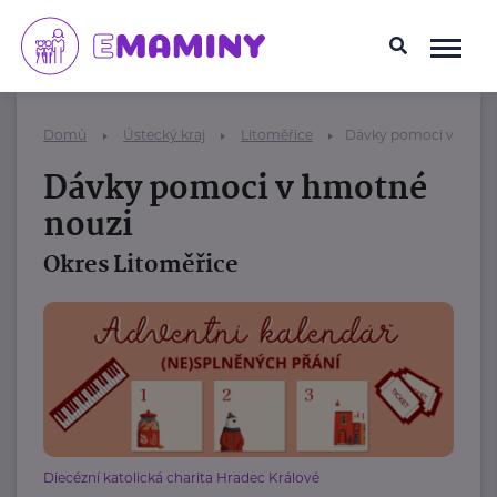
Domů
Ústecký kraj
Litoměřice
Dávky pomoci v hmot
Dávky pomoci v hmotné
nouzi
Okres Litoměřice
Diecézní katolická charita Hradec Králové