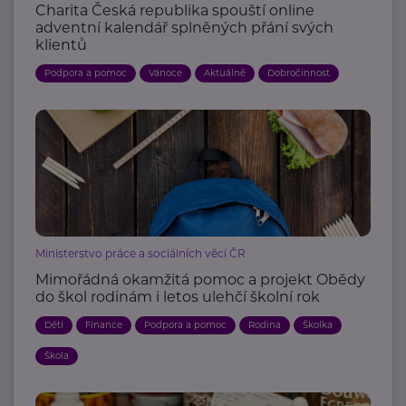
Charita Česká republika spouští online
adventní kalendář splněných přání svých
klientů
Podpora a pomoc
Vánoce
Aktuálně
Dobročinnost
Ministerstvo práce a sociálních věcí ČR
Mimořádná okamžitá pomoc a projekt Obědy
do škol rodinám i letos ulehčí školní rok
Děti
Finance
Podpora a pomoc
Rodina
Školka
Škola