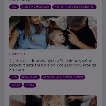
Děti
Mateřství a rodičovství
Náhradní rodič, pěstoun, hostitel
Rodinná síť
Tajemství adoptovaných dětí: Jak bezpečně
připravit setkání s biologickou rodinou krok za
krokem
Děti
Komunikace
Náhradní rodič, pěstoun, hostitel
Rodina
Vztahy