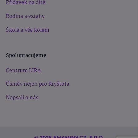
Přídavek na dítě
Rodina a vztahy
Škola a vše kolem
Spolupracujeme
Centrum LIRA
Úsměv nejen pro Kryštofa
Napsali o nás
© 2026 EMAMINY.CZ, S.R.O.