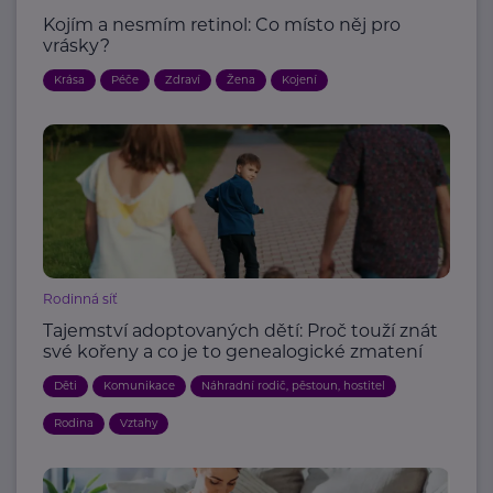
Kojím a nesmím retinol: Co místo něj pro
vrásky?
Krása
Péče
Zdraví
Žena
Kojení
Rodinná síť
Tajemství adoptovaných dětí: Proč touží znát
své kořeny a co je to genealogické zmatení
Děti
Komunikace
Náhradní rodič, pěstoun, hostitel
Rodina
Vztahy