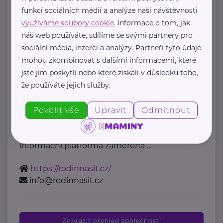
mzcr@mzcr.cz
funkcí sociálních médií a analýze naší návštěvnosti
využíváme soubory cookie
. Informace o tom, jak
náš web používáte, sdílíme se svými partnery pro
Bronzový partner
sociální média, inzerci a analýzy. Partneři tyto údaje
Rodinná síť
mohou zkombinovat s dalšími informacemi, které
jste jim poskytli nebo které získali v důsledku toho,
Klimentská 1246/1
Praha 1
že používáte jejich služby.
Průvodce světem náhradní rodinné
Povolit vše
Upravit
Odmítnout
péče v ČR
Portál Rodinná síť je přední
informační platforma zaměřená ...
https://rodinnasit.cz/
info@rodinnasit.cz
Zobrazit přehled společností