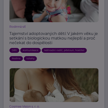
Rodinná síť
Tajemství adoptovaných dětí: V jakém věku je
setkání s biologickou matkou nejlepší a proč
nečekat do dospělosti
Děti
Komunikace
Náhradní rodič, pěstoun, hostitel
Rodina
Vztahy
Cosmee Vision s. r. o.