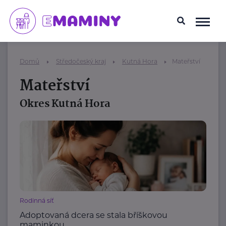
Domů
Středočeský kraj
Kutná Hora
Mateřství
Mateřství
Okres Kutná Hora
Rodinná síť
Adoptovaná dcera se stala bříškovou
maminkou