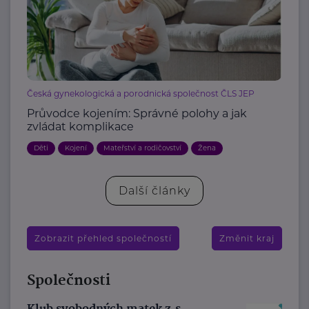
Česká gynekologická a porodnická společnost ČLS JEP
Průvodce kojením: Správné polohy a jak
zvládat komplikace
Děti
Kojení
Mateřství a rodičovství
Žena
Další články
Zobrazit přehled společností
Změnit kraj
Společnosti