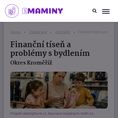
Domů
Zlínský kraj
Kroměříž
Finanční tíseň a problém
Finanční tíseň a
problémy s bydlením
Okres Kroměříž
Projekt VašeVýživné.cz, Asociace neúplných rodin z.s.