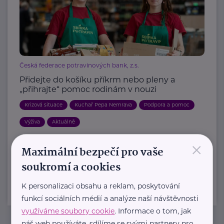
Česká federace potravinových bank, z.s.
Přidejte do košíku příkrm nebo pleny a
„přihrajte“ pomoc rodinám v nouzi
Krizová situace
Kuchař Pepa Nemrava
Podpora a pomoc
Výživa
Aktuálně
×
Maximální bezpečí pro vaše
Další články
soukromí a cookies
K personalizaci obsahu a reklam, poskytování
funkcí sociálních médií a analýze naší návštěvnosti
využíváme soubory cookie
. Informace o tom, jak
náš web používáte, sdílíme se svými partnery pro