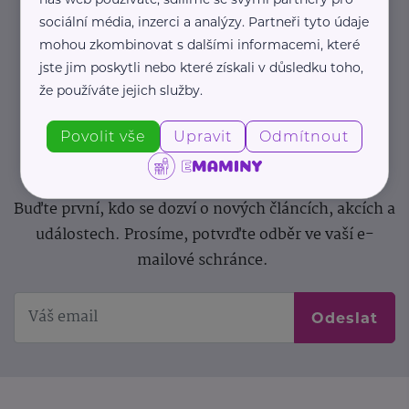
sociální média, inzerci a analýzy. Partneři tyto údaje
Newsletter
mohou zkombinovat s dalšími informacemi, které
jste jim poskytli nebo které získali v důsledku toho,
Pravidelný přísun novinek, inspirace na každý den,
že používáte jejich služby.
podpora pro rodiče i sdílení zkušeností. Takový je
Newsletter webu eMaminy.cz. Přihlaste se k jeho
Povolit vše
Upravit
Odmítnout
odběru a čtěte o tématech, které vám pomohou
v náročném období nebo zpříjemní rodinný život.
Buďte první, kdo se dozví o nových článcích, akcích a
událostech. Prosíme, potvrďte odběr ve vaší e-
mailové schránce.
Odeslat