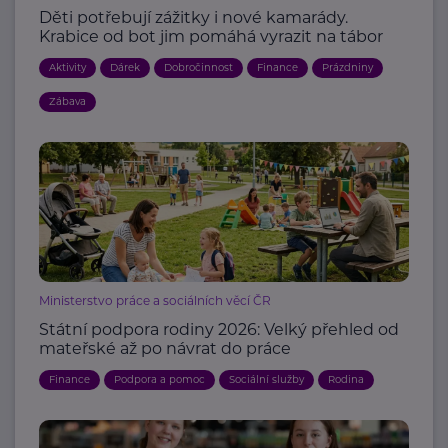
Děti potřebují zážitky i nové kamarády.
Krabice od bot jim pomáhá vyrazit na tábor
Aktivity
Dárek
Dobročinnost
Finance
Prázdniny
Zábava
Ministerstvo práce a sociálních věcí ČR
Státní podpora rodiny 2026: Velký přehled od
mateřské až po návrat do práce
Finance
Podpora a pomoc
Sociální služby
Rodina