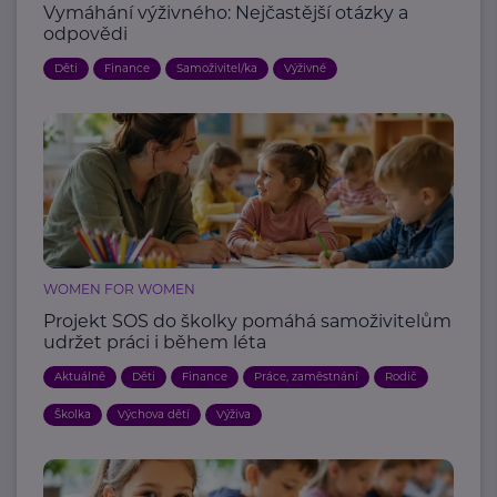
Vymáhání výživného: Nejčastější otázky a
odpovědi
Děti
Finance
Samoživitel/ka
Výživné
WOMEN FOR WOMEN
Projekt SOS do školky pomáhá samoživitelům
udržet práci i během léta
Aktuálně
Děti
Finance
Práce, zaměstnání
Rodič
Školka
Výchova dětí
Výživa