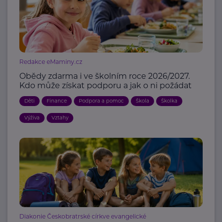
Redakce eMaminy.cz
Obědy zdarma i ve školním roce 2026/2027.
Kdo může získat podporu a jak o ni požádat
Děti
Finance
Podpora a pomoc
Škola
Školka
Výživa
Vztahy
Diakonie Českobratrské církve evangelické