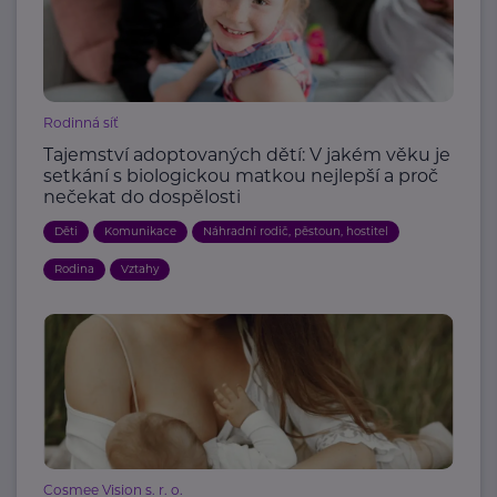
Rodinná síť
Tajemství adoptovaných dětí: V jakém věku je
setkání s biologickou matkou nejlepší a proč
nečekat do dospělosti
Děti
Komunikace
Náhradní rodič, pěstoun, hostitel
Rodina
Vztahy
Cosmee Vision s. r. o.