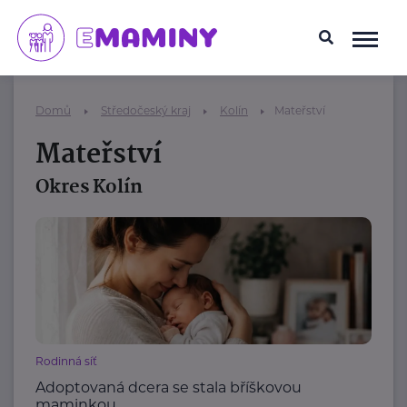
Domů
Středočeský kraj
Kolín
Mateřství
Mateřství
Okres Kolín
Rodinná síť
Adoptovaná dcera se stala bříškovou
maminkou