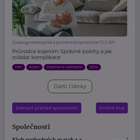
Česká gynekologická a porodnická společnost ČLS JEP
Průvodce kojením: Správné polohy a jak
zvládat komplikace
Děti
Kojení
Mateřství a rodičovství
Žena
Další články
Zobrazit přehled společností
Změnit kraj
Společnosti