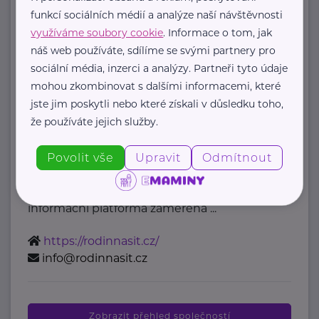
mzcr@mzcr.cz
funkcí sociálních médií a analýze naší návštěvnosti
využíváme soubory cookie
. Informace o tom, jak
náš web používáte, sdílíme se svými partnery pro
Bronzový partner
sociální média, inzerci a analýzy. Partneři tyto údaje
Rodinná síť
mohou zkombinovat s dalšími informacemi, které
jste jim poskytli nebo které získali v důsledku toho,
Klimentská 1246/1
Praha 1
že používáte jejich služby.
Průvodce světem náhradní rodinné
Povolit vše
Upravit
Odmítnout
péče v ČR
Portál Rodinná síť je přední
informační platforma zaměřená ...
https://rodinnasit.cz/
info@rodinnasit.cz
Zobrazit přehled společností