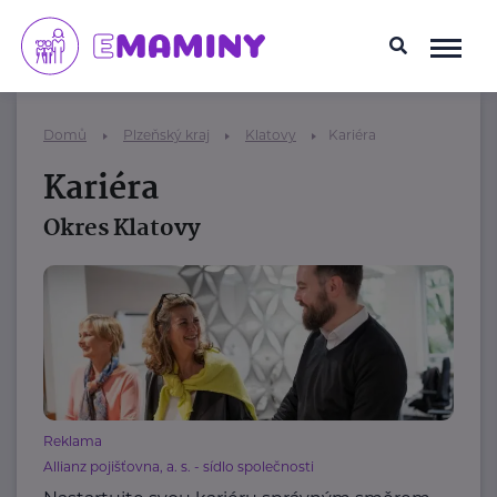
Domů
Plzeňský kraj
Klatovy
Kariéra
Kariéra
Okres Klatovy
Reklama
Allianz pojišťovna, a. s. - sídlo společnosti