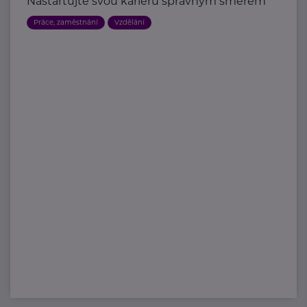
Nastartujte svou kariéru správným směrem
Práce, zaměstnání
Vzdělání