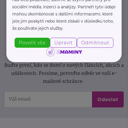
sociální média, inzerci a analýzy. Partneři tyto údaje
Newsletter
mohou zkombinovat s dalšími informacemi, které
jste jim poskytli nebo které získali v důsledku toho,
Pravidelný přísun novinek, inspirace na každý den,
že používáte jejich služby.
podpora pro rodiče i sdílení zkušeností. Takový je
Newsletter webu eMaminy.cz. Přihlaste se k jeho
Povolit vše
Upravit
Odmítnout
odběru a čtěte o tématech, které vám pomohou
v náročném období nebo zpříjemní rodinný život.
Buďte první, kdo se dozví o nových článcích, akcích a
událostech. Prosíme, potvrďte odběr ve vaší e-
mailové schránce.
Odeslat