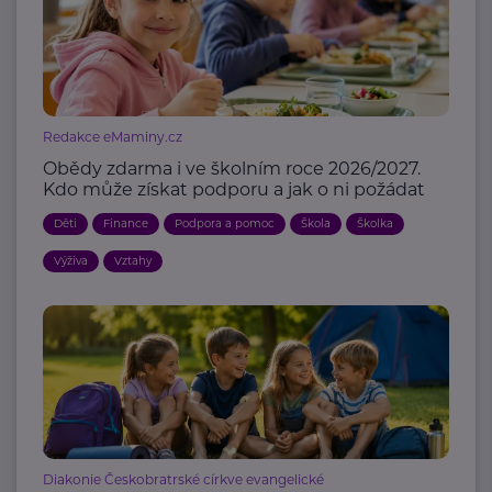
Redakce eMaminy.cz
Obědy zdarma i ve školním roce 2026/2027.
Kdo může získat podporu a jak o ni požádat
Děti
Finance
Podpora a pomoc
Škola
Školka
Výživa
Vztahy
Diakonie Českobratrské církve evangelické