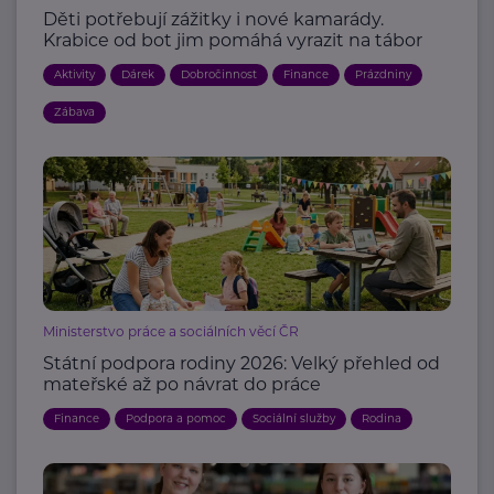
Děti potřebují zážitky i nové kamarády.
Krabice od bot jim pomáhá vyrazit na tábor
Aktivity
Dárek
Dobročinnost
Finance
Prázdniny
Zábava
Ministerstvo práce a sociálních věcí ČR
Státní podpora rodiny 2026: Velký přehled od
mateřské až po návrat do práce
Finance
Podpora a pomoc
Sociální služby
Rodina