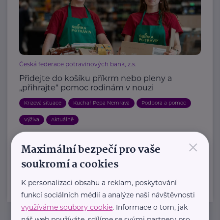
Česká federace potravinových bank, z.s.
Přidejte do košíku příkrm nebo pleny a
„přihrajte“ pomoc rodinám v nouzi
Krizová situace
Kuchař Pepa Nemrava
Podpora a pomoc
Výživa
Aktuálně
×
Maximální bezpečí pro vaše
Další články
soukromí a cookies
K personalizaci obsahu a reklam, poskytování
funkcí sociálních médií a analýze naší návštěvnosti
využíváme soubory cookie
. Informace o tom, jak
náš web používáte, sdílíme se svými partnery pro