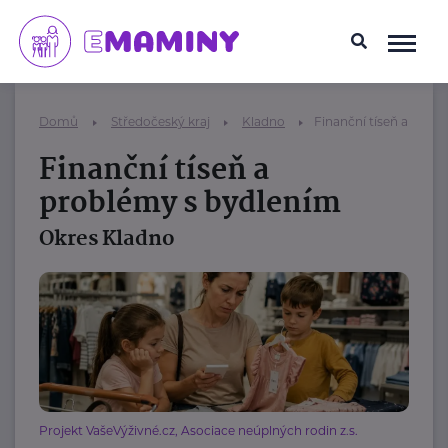
Domů
Středočeský kraj
Kladno
Finanční tíseň a prob
Finanční tíseň a
problémy s bydlením
Okres Kladno
Projekt VašeVýživné.cz, Asociace neúplných rodin z.s.