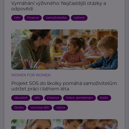
Vymáhání výživného: Nejčastější otázky a
odpovědi
Děti
Finance
Samoživitel/ka
Výživné
WOMEN FOR WOMEN
Projekt SOS do školky pomáhá samoživitelům
udržet práci i během léta
Aktuálně
Děti
Finance
Práce, zaměstnání
Rodič
Školka
Výchova dětí
Výživa