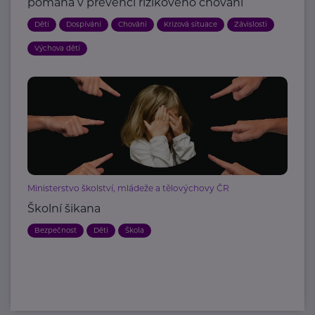
pomáhá v prevenci rizikového chování
Děti
Dospívání
Chování
Krizová situace
Závislosti
Výchova dětí
Ministerstvo školství, mládeže a tělovýchovy ČR
Školní šikana
Bezpečnost
Děti
Škola