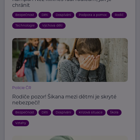
chránit
Bezpečnost
Děti
Dospívání
Podpora a pomoc
Rodič
Technologie
Výchova dětí
Policie ČR
Rodiče pozor! Šikana mezi dětmi je skryté
nebezpečí!
Bezpečnost
Děti
Dospívání
Krizová situace
Škola
Vztahy