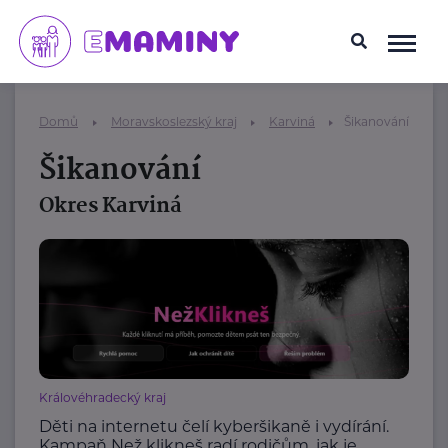
Domů
Moravskoslezský kraj
Karviná
Šikanování
Šikanování
Okres Karviná
Královéhradecký kraj
Děti na internetu čelí kyberšikaně i vydírání.
Kampaň Než klikneš radí rodičům, jak je