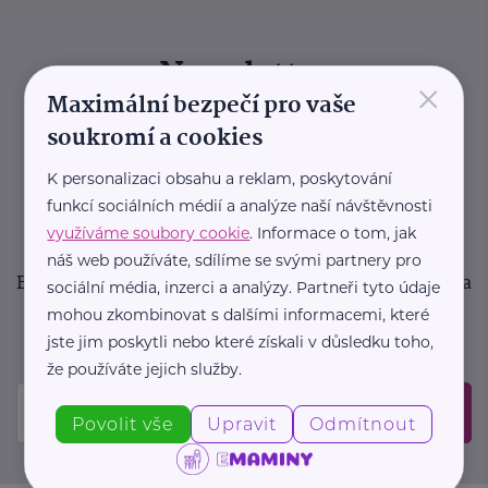
Newsletter
×
Maximální bezpečí pro vaše
Pravidelný přísun novinek, inspirace na každý den,
soukromí a cookies
podpora pro rodiče i sdílení zkušeností. Takový je
K personalizaci obsahu a reklam, poskytování
Newsletter webu eMaminy.cz. Přihlaste se k jeho
funkcí sociálních médií a analýze naší návštěvnosti
odběru a čtěte o tématech, které vám pomohou
využíváme soubory cookie
. Informace o tom, jak
v náročném období nebo zpříjemní rodinný život.
náš web používáte, sdílíme se svými partnery pro
Buďte první, kdo se dozví o nových článcích, akcích a
sociální média, inzerci a analýzy. Partneři tyto údaje
událostech. Prosíme, potvrďte odběr ve vaší e-
mohou zkombinovat s dalšími informacemi, které
mailové schránce.
jste jim poskytli nebo které získali v důsledku toho,
že používáte jejich služby.
Odeslat
Povolit vše
Upravit
Odmítnout