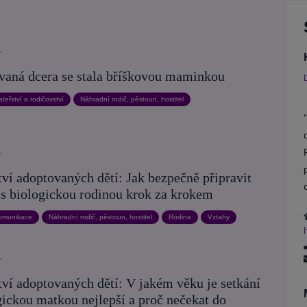
ť
vaná dcera se stala bříškovou maminkou
teřství a rodičovství
Náhradní rodič, pěstoun, hostitel
ť
ví adoptovaných dětí: Jak bezpečně připravit
 s biologickou rodinou krok za krokem
omunikace
Náhradní rodič, pěstoun, hostitel
Rodina
Vztahy
ť
ví adoptovaných dětí: V jakém věku je setkání
gickou matkou nejlepší a proč nečekat do