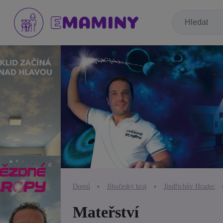
Domů
Jihočeský kraj
Jindřichův Hradec
Mateřství