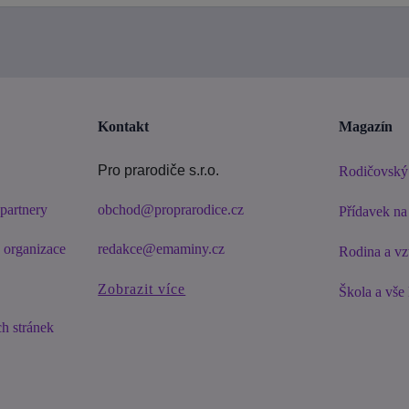
Kontakt
Magazín
Pro prarodiče s.r.o.
Rodičovský
partnery
obchod@proprarodice.cz
Přídavek na 
é organizace
redakce@emaminy.cz
Rodina a vz
Zobrazit více
Škola a vše
h stránek