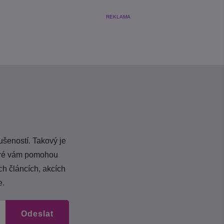
REKLAMA
ušeností. Takový je
teré vám pomohou
ch článcích, akcích
e.
Odeslat