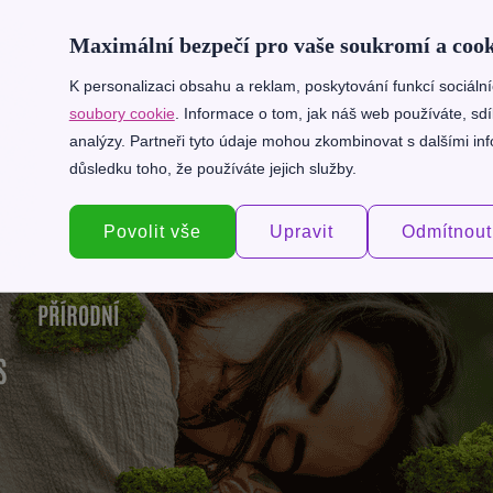
e kojením: Správné polohy a jak zvládat
kace
Maximální bezpečí pro vaše soukromí a cook
ojení
Mateřství a rodičovství
Žena
K personalizaci obsahu a reklam, poskytování funkcí sociáln
soubory cookie
. Informace o tom, jak náš web používáte, sdí
analýzy. Partneři tyto údaje mohou zkombinovat s dalšími info
Další články
důsledku toho, že používáte jejich služby.
Povolit vše
Upravit
Odmítnout