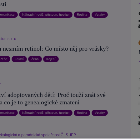
sti
omunikace
Náhradní rodič, pěstoun, hostitel
Rodina
Vztahy
on s. r. o.
 nesmím retinol: Co místo něj pro vrásky?
Péče
Zdraví
Žena
Kojení
ť
ví adoptovaných dětí: Proč touží znát své
a co je to genealogické zmatení
omunikace
Náhradní rodič, pěstoun, hostitel
Rodina
Vztahy
kologická a porodnická společnost ČLS JEP