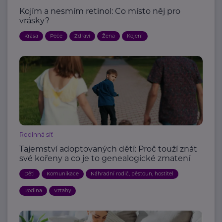
Kojím a nesmím retinol: Co místo něj pro
vrásky?
Krása
Péče
Zdraví
Žena
Kojení
Rodinná síť
Tajemství adoptovaných dětí: Proč touží znát
své kořeny a co je to genealogické zmatení
Děti
Komunikace
Náhradní rodič, pěstoun, hostitel
Rodina
Vztahy