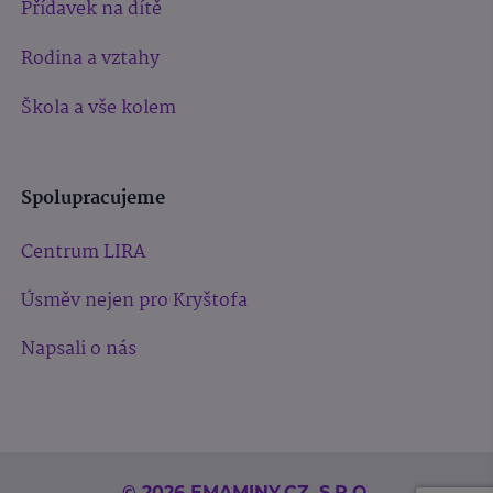
Přídavek na dítě
Rodina a vztahy
Škola a vše kolem
Spolupracujeme
Centrum LIRA
Úsměv nejen pro Kryštofa
Napsali o nás
© 2026 EMAMINY.CZ, S.R.O.