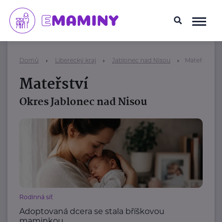
Domů
Liberecký kraj
Jablonec nad Nisou
Mateřství
Mateřství
Okres Jablonec nad Nisou
Rodinná síť
Adoptovaná dcera se stala bříškovou
maminkou