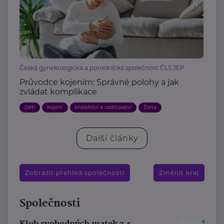
Česká gynekologická a porodnická společnost ČLS JEP
Průvodce kojením: Správné polohy a jak
zvládat komplikace
Děti
Kojení
Mateřství a rodičovství
Žena
Další články
Zobrazit přehled společností
Změnit kraj
Společnosti