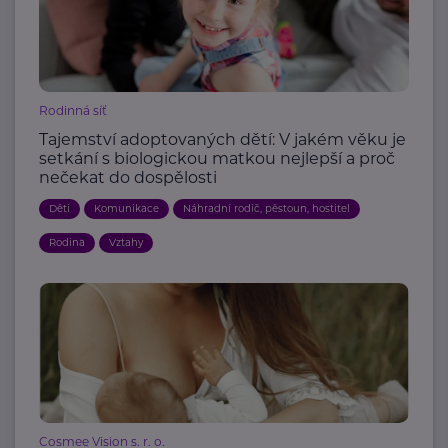
Rodinná síť
Tajemství adoptovaných dětí: V jakém věku je
setkání s biologickou matkou nejlepší a proč
nečekat do dospělosti
Děti
Komunikace
Náhradní rodič, pěstoun, hostitel
Rodina
Vztahy
Cosmee Vision s. r. o.