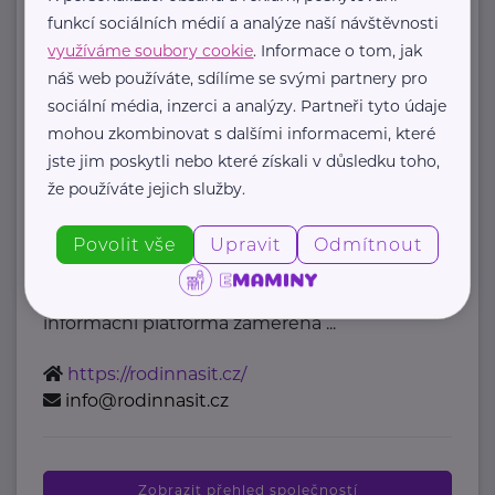
mzcr@mzcr.cz
funkcí sociálních médií a analýze naší návštěvnosti
využíváme soubory cookie
. Informace o tom, jak
náš web používáte, sdílíme se svými partnery pro
Bronzový partner
sociální média, inzerci a analýzy. Partneři tyto údaje
Rodinná síť
mohou zkombinovat s dalšími informacemi, které
jste jim poskytli nebo které získali v důsledku toho,
Klimentská 1246/1
Praha 1
že používáte jejich služby.
Průvodce světem náhradní rodinné
Povolit vše
Upravit
Odmítnout
péče v ČR
Portál Rodinná síť je přední
informační platforma zaměřená ...
https://rodinnasit.cz/
info@rodinnasit.cz
Zobrazit přehled společností