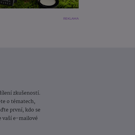
REKLAMA
dílení zkušeností.
ěte o tématech,
te první, kdo se
e vaší e-mailové