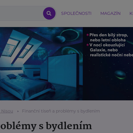
SPOLEČNOSTI
MAGAZÍN
K
 Nisou
Finanční tíseň a problémy s bydlením
problémy s bydlením