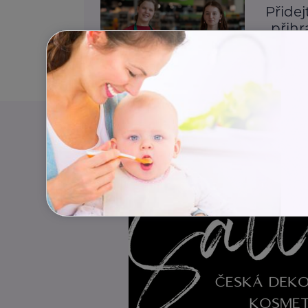
Přidej
„přih
Krizová si
Aktuálně