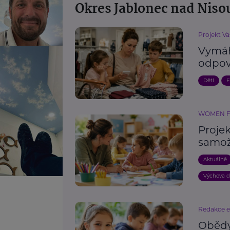
Okres Jablonec nad Niso
Projekt Va
Vymáh
odpov
Děti
F
WOMEN 
Proje
samož
Aktuálně
Výchova d
Redakce 
Obědy