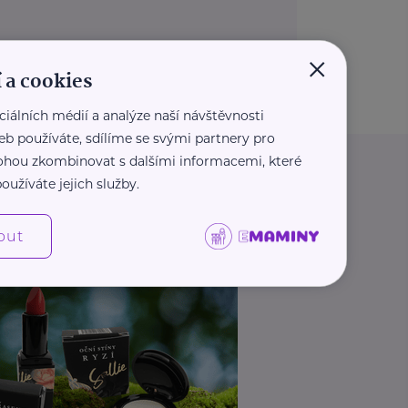
×
 a cookies
ciálních médií a analýze naší návštěvnosti
eb používáte, sdílíme se svými partnery pro
 mohou zkombinovat s dalšími informacemi, které
oužíváte jejich služby.
out