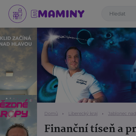
Domů
Liberecký kraj
Jablonec nad
Finanční tíseň a 