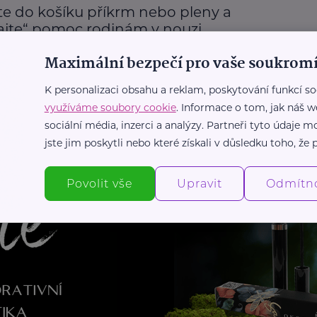
te do košíku příkrm nebo pleny a
rajte“ pomoc rodinám v nouzi
tuace
Kuchař Pepa Nemrava
Podpora a pomoc
Výživa
Maximální bezpečí pro vaše soukromí
K personalizaci obsahu a reklam, poskytování funkcí so
využíváme soubory cookie
. Informace o tom, jak náš w
sociální média, inzerci a analýzy. Partneři tyto údaje
Další články
jste jim poskytli nebo které získali v důsledku toho, že p
Povolit vše
Upravit
Odmítn