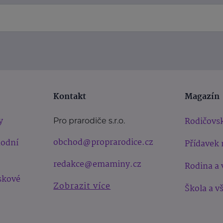
Kontakt
Magazín
y
Rodičovsk
Pro prarodiče s.r.o.
obchod@proprarodice.cz
hodní
Přídavek 
redakce@emaminy.cz
Rodina a 
skové
Zobrazit více
Škola a v