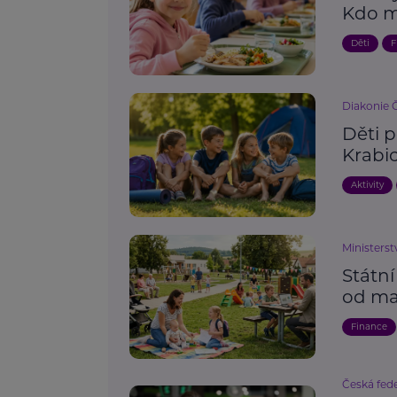
Kdo m
Děti
F
Diakonie 
Děti p
Krabi
Aktivity
Ministerst
Státní
od ma
Finance
Česká fede