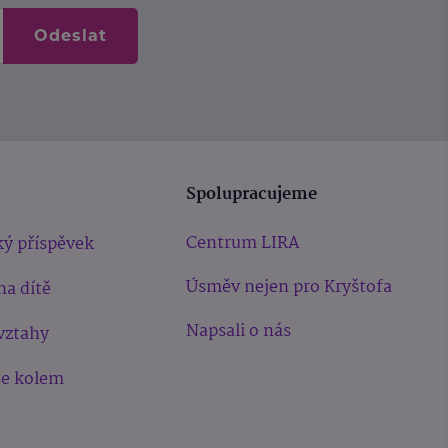
Odeslat
Spolupracujeme
Centrum LIRA
ý příspěvek
Úsměv nejen pro Kryštofa
na dítě
Napsali o nás
vztahy
še kolem