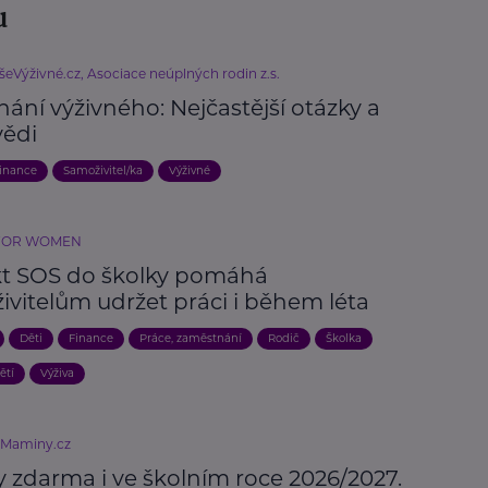
u
šeVýživné.cz, Asociace neúplných rodin z.s.
ání výživného: Nejčastější otázky a
ědi
inance
Samoživitel/ka
Výživné
FOR WOMEN
kt SOS do školky pomáhá
ivitelům udržet práci i během léta
Děti
Finance
Práce, zaměstnání
Rodič
Školka
ětí
Výživa
eMaminy.cz
 zdarma i ve školním roce 2026/2027.