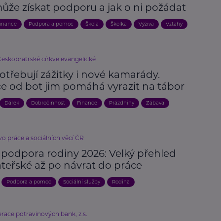
ůže získat podporu a jak o ni požádat
inance
Podpora a pomoc
Škola
Školka
Výživa
Vztahy
Českobratrské církve evangelické
otřebují zážitky i nové kamarády.
ce od bot jim pomáhá vyrazit na tábor
Dárek
Dobročinnost
Finance
Prázdniny
Zábava
vo práce a sociálních věcí ČR
 podpora rodiny 2026: Velký přehled
teřské až po návrat do práce
Podpora a pomoc
Sociální služby
Rodina
race potravinových bank, z.s.