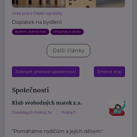
Úřad práce České republiky
Doplatek na bydlení
Bydlení, domácnost
Příspěvky a dávky
Další články
Zobrazit přehled společností
Změnit kraj
Společnosti
Klub svobodných matek z.s.
Dukelských hrdinů 34
Praha 7
"Pomáháme rodičům a jejich dětem."