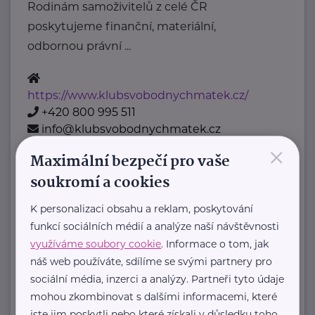
Rodinám samoživitelů z celé ČR
poskytujeme finanční, materiální,
odbornou právní ...
https://www.klubsvobodnychmatek.cz/
+420 800 995 511
info@klubsvobodnychmatek.cz
×
Maximální bezpečí pro vaše
Oděvní banka z.s.
soukromí a cookies
Povltavská 5/74
Praha 7 – Troja
K personalizaci obsahu a reklam, poskytování
"Dáváme oblečení nový život,
funkcí sociálních médií a analýze naší návštěvnosti
pomáháme potřebným."
využíváme soubory cookie
. Informace o tom, jak
Oděvní banka je charitativní
náš web používáte, sdílíme se svými partnery pro
organizace, která každoročně
sociální média, inzerci a analýzy. Partneři tyto údaje
mohou zkombinovat s dalšími informacemi, které
poskytuje více ...
jste jim poskytli nebo které získali v důsledku toho,