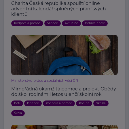
Charita Česká republika spouští online
adventní kalendář splněných přání svých
klientů
Podpora a pomoc
Vánoce
Aktuálně
Dobročinnost
Ministerstvo práce a sociálních věcí ČR
Mimořádná okamžitá pomoc a projekt Obědy
do škol rodinám i letos ulehčí školní rok
Děti
Finance
Podpora a pomoc
Rodina
Školka
Škola