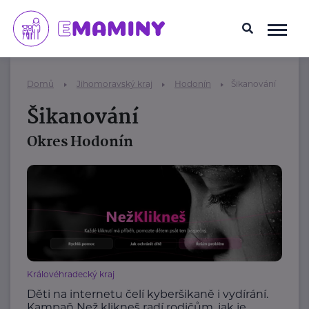
Domů
Jihomoravský kraj
Hodonín
Šikanování
Šikanování
Okres Hodonín
Královéhradecký kraj
Děti na internetu čelí kyberšikaně i vydírání.
Kampaň Než klikneš radí rodičům, jak je