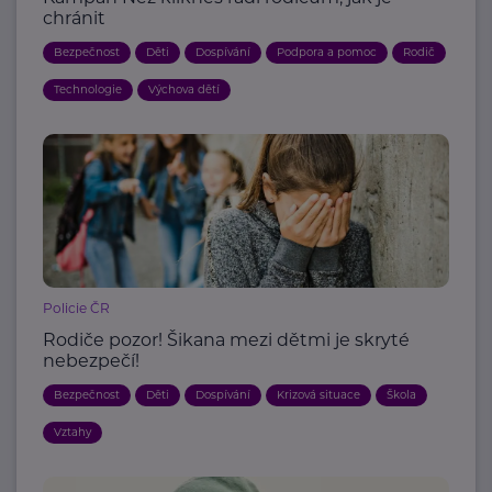
chránit
Bezpečnost
Děti
Dospívání
Podpora a pomoc
Rodič
Technologie
Výchova dětí
Policie ČR
Rodiče pozor! Šikana mezi dětmi je skryté
nebezpečí!
Bezpečnost
Děti
Dospívání
Krizová situace
Škola
Vztahy