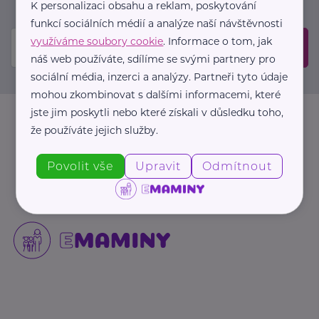
mailové schránce.
K personalizaci obsahu a reklam, poskytování
funkcí sociálních médií a analýze naší návštěvnosti
využíváme soubory cookie
. Informace o tom, jak
Odeslat
náš web používáte, sdílíme se svými partnery pro
sociální média, inzerci a analýzy. Partneři tyto údaje
mohou zkombinovat s dalšími informacemi, které
jste jim poskytli nebo které získali v důsledku toho,
že používáte jejich služby.
Povolit vše
Upravit
Odmítnout