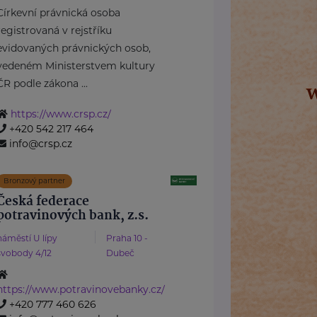
Církevní právnická osoba
registrovaná v rejstříku
evidovaných právnických osob,
vedeném Ministerstvem kultury
ČR podle zákona ...
https://www.crsp.cz/
+420 542 217 464
info@crsp.cz
Bronzový partner
Česká federace
potravinových bank, z.s.
náměstí U lípy
Praha 10 -
svobody 4/12
Dubeč
https://www.potravinovebanky.cz/
+420 777 460 626