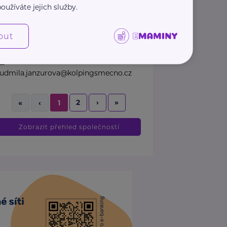
oužíváte jejich služby.
zaměřuje na podporu rodin, ...
out
https://www.kolpingsmecno.cz/
+420 777 558 778
ludmila.janzurova@kolpingsmecno.cz
2
›
»
«
‹
1
Zobrazit přehled společností