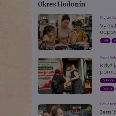
Okres Hodonín
Projekt Va
Vymáh
odpov
Děti
F
Česká fede
Když j
pomoc
Dobročin
Rodina
Česká fede
Jarní