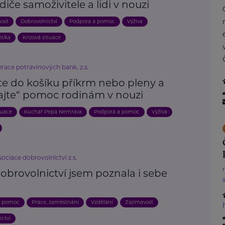
diče samoživitele a lidi v nouzi
nost
Dobrovolnictví
Podpora a pomoc
Výživa
el/ka
Krizová situace
race potravinových bank, z.s.
te do košíku příkrm nebo pleny a
rajte“ pomoc rodinám v nouzi
tuace
Kuchař Pepa Nemrava
Podpora a pomoc
Výživa
ociace dobrovolnictví z.s.
obrovolnictví jsem poznala i sebe
a pomoc
Práce, zaměstnání
Vzdělání
Zajímavost
ictví