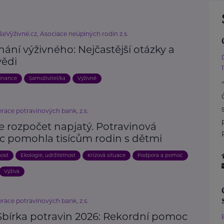
šeVýživné.cz, Asociace neúplných rodin z.s.
ání výživného: Nejčastější otázky a
ědi
inance
Samoživitel/ka
Výživné
race potravinových bank, z.s.
e rozpočet napjatý. Potravinová
 pomohla tisícům rodin s dětmi
nost
Ekologie, udržitelnost
Krizová situace
Podpora a pomoc
Výživa
race potravinových bank, z.s.
 Sbírka potravin 2026: Rekordní pomoc