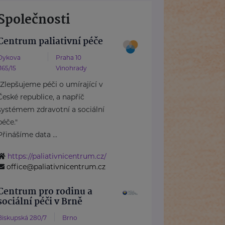
Společnosti
Centrum paliativní péče
Dykova
Praha 10
1165/15
Vinohrady
"Zlepšujeme péči o umírající v
České republice, a napříč
systémem zdravotní a sociální
péče."
Přinášíme data ...
https://paliativnicentrum.cz/
office@paliativnicentrum.cz
Centrum pro rodinu a
sociální péči v Brně
Biskupská 280/7
Brno