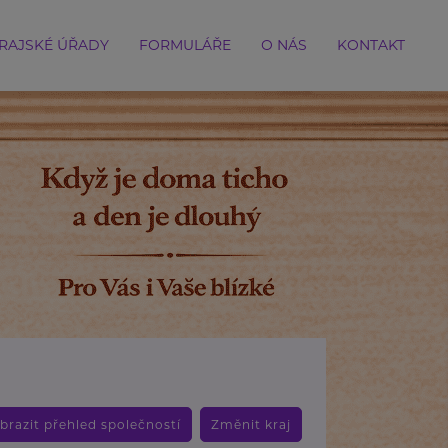
RAJSKÉ ÚŘADY
FORMULÁŘE
O NÁS
KONTAKT
brazit přehled společností
Změnit kraj