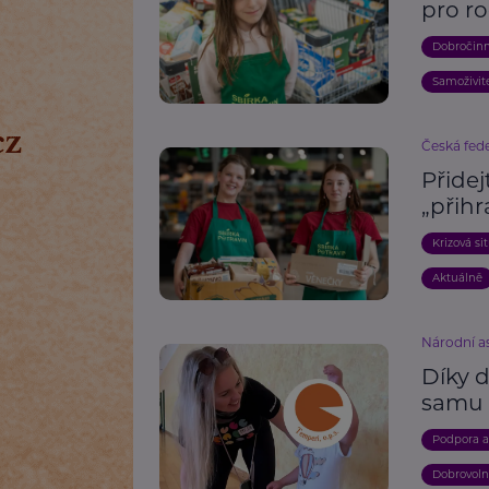
pro ro
Dobročin
Samoživit
Česká fede
Přidej
„přih
Krizová si
Aktuálně
Národní as
Díky d
samu
Podpora 
Dobrovoln