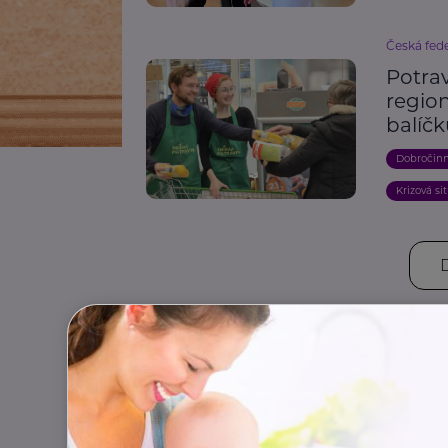
Česká fede
Potra
region
balíč
Dobročin
Krizová si