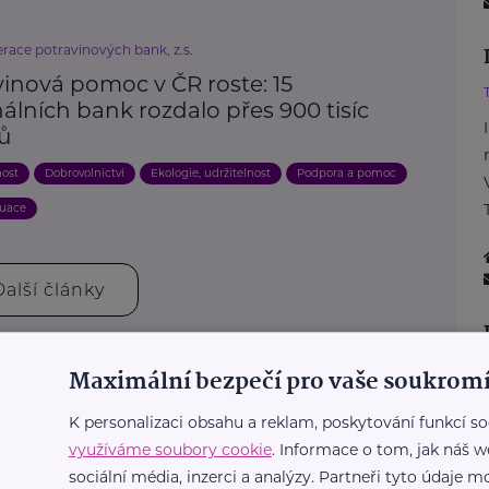
race potravinových bank, z.s.
vinová pomoc v ČR roste: 15
álních bank rozdalo přes 900 tisíc
ků
nost
Dobrovolnictví
Ekologie, udržitelnost
Podpora a pomoc
tuace
Další články
Maximální bezpečí pro vaše soukromí
K personalizaci obsahu a reklam, poskytování funkcí so
využíváme soubory cookie
. Informace o tom, jak náš w
sociální média, inzerci a analýzy. Partneři tyto údaje