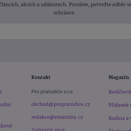
článcích, akcích a událostech. Prosíme, potvrďte odběr v
schránce.
Kontakt
Magazín
y
Rodičovsk
Pro prarodiče s.r.o.
obchod@proprarodice.cz
hodní
Přídavek 
redakce@emaminy.cz
Rodina a 
skové
Zobrazit více