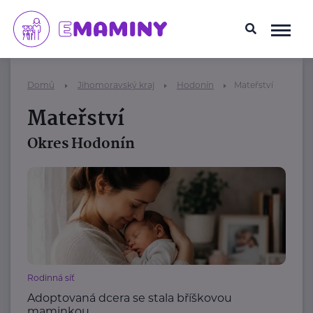
Domů
Jihomoravský kraj
Hodonín
Mateřství
Mateřství
Okres Hodonín
Rodinná síť
Adoptovaná dcera se stala bříškovou
maminkou