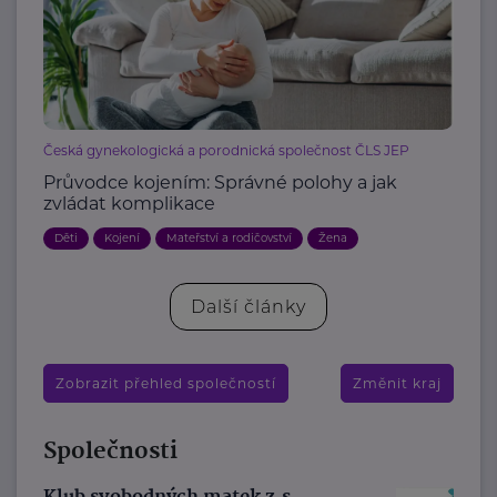
Česká gynekologická a porodnická společnost ČLS JEP
Průvodce kojením: Správné polohy a jak
zvládat komplikace
Děti
Kojení
Mateřství a rodičovství
Žena
Další články
Zobrazit přehled společností
Změnit kraj
Společnosti