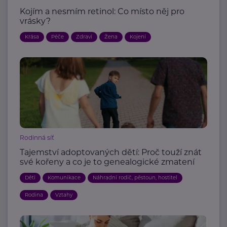
Kojím a nesmím retinol: Co místo něj pro
vrásky?
Krása
Péče
Zdraví
Žena
Kojení
Rodinná síť
Tajemství adoptovaných dětí: Proč touží znát
své kořeny a co je to genealogické zmatení
Děti
Komunikace
Náhradní rodič, pěstoun, hostitel
Rodina
Vztahy