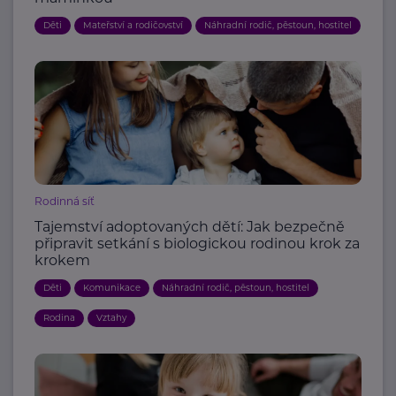
Děti
Mateřství a rodičovství
Náhradní rodič, pěstoun, hostitel
Rodinná síť
Tajemství adoptovaných dětí: Jak bezpečně
připravit setkání s biologickou rodinou krok za
krokem
Děti
Komunikace
Náhradní rodič, pěstoun, hostitel
Rodina
Vztahy