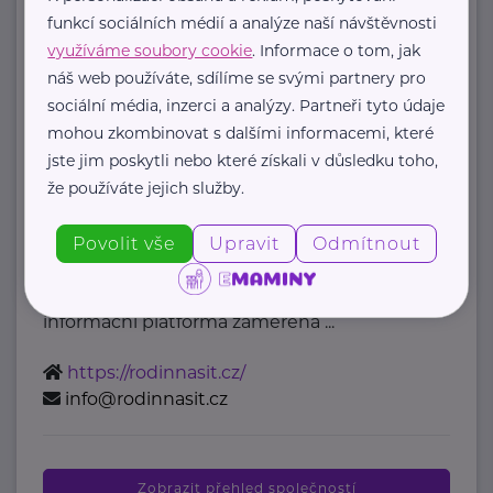
mzcr@mzcr.cz
funkcí sociálních médií a analýze naší návštěvnosti
využíváme soubory cookie
. Informace o tom, jak
náš web používáte, sdílíme se svými partnery pro
Bronzový partner
sociální média, inzerci a analýzy. Partneři tyto údaje
Rodinná síť
mohou zkombinovat s dalšími informacemi, které
jste jim poskytli nebo které získali v důsledku toho,
Klimentská 1246/1
Praha 1
že používáte jejich služby.
Průvodce světem náhradní rodinné
Povolit vše
Upravit
Odmítnout
péče v ČR
Portál Rodinná síť je přední
informační platforma zaměřená ...
https://rodinnasit.cz/
info@rodinnasit.cz
Zobrazit přehled společností