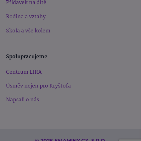
Přídavek na dítě
Rodina a vztahy
Škola a vše kolem
Spolupracujeme
Centrum LIRA
Úsměv nejen pro Kryštofa
Napsali o nás
© 2026 EMAMINY.CZ, S.R.O.