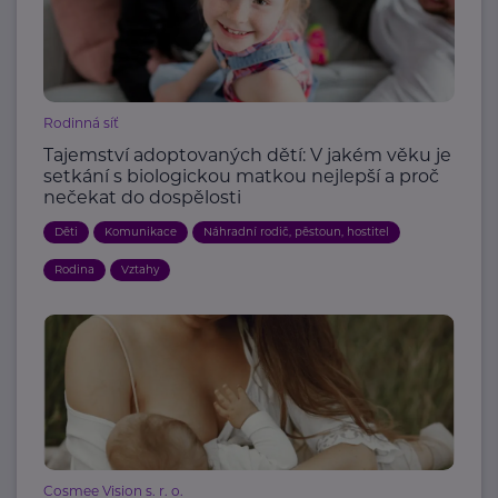
Rodinná síť
Tajemství adoptovaných dětí: V jakém věku je
setkání s biologickou matkou nejlepší a proč
nečekat do dospělosti
Děti
Komunikace
Náhradní rodič, pěstoun, hostitel
Rodina
Vztahy
Cosmee Vision s. r. o.