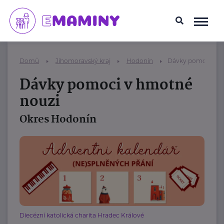
Domů
Jihomoravský kraj
Hodonín
Dávky pomoci v h
Dávky pomoci v hmotné
nouzi
Okres Hodonín
Diecézní katolická charita Hradec Králové