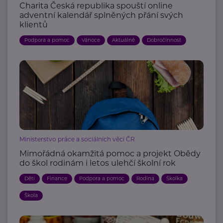
Charita Česká republika spouští online
adventní kalendář splněných přání svých
klientů
Podpora a pomoc
Vánoce
Aktuálně
Dobročinnost
Ministerstvo práce a sociálních věcí ČR
Mimořádná okamžitá pomoc a projekt Obědy
do škol rodinám i letos ulehčí školní rok
Děti
Finance
Podpora a pomoc
Rodina
Školka
Škola