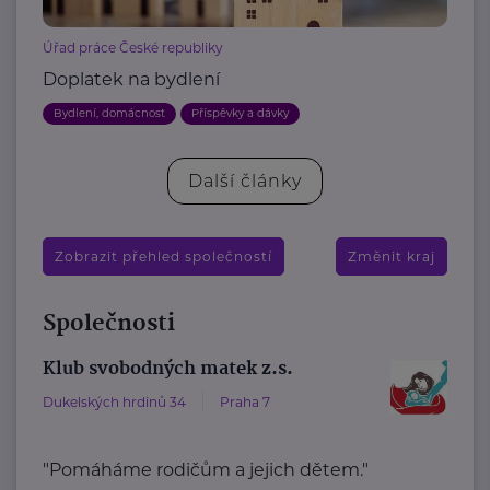
Úřad práce České republiky
Doplatek na bydlení
Bydlení, domácnost
Příspěvky a dávky
Další články
Zobrazit přehled společností
Změnit kraj
Společnosti
Klub svobodných matek z.s.
Dukelských hrdinů 34
Praha 7
"Pomáháme rodičům a jejich dětem."