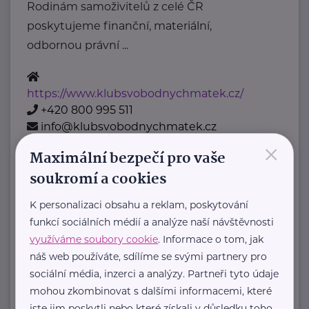
Rodinám samoživitelů z celé ČR
poskytujeme finanční, materiální,
odbornou právní ...
https://www.klubsvobodnychmatek.cz/
+420 800 995 511
info@klubsvobodnychmatek.cz
×
Maximální bezpečí pro vaše
Oděvní banka z.s.
soukromí a cookies
Povltavská 5/74
Praha 7 – Troja
K personalizaci obsahu a reklam, poskytování
"Dáváme oblečení nový život,
funkcí sociálních médií a analýze naší návštěvnosti
pomáháme potřebným."
využíváme soubory cookie
. Informace o tom, jak
Oděvní banka je charitativní
náš web používáte, sdílíme se svými partnery pro
organizace, která každoročně
sociální média, inzerci a analýzy. Partneři tyto údaje
mohou zkombinovat s dalšími informacemi, které
poskytuje více ...
jste jim poskytli nebo které získali v důsledku toho,