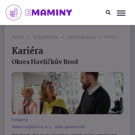
Domů
Kraj Vysočina
Havlíčkův Brod
Kariéra
Kariéra
Okres Havlíčkův Brod
Reklama
Allianz pojišťovna, a. s. - sídlo společnosti