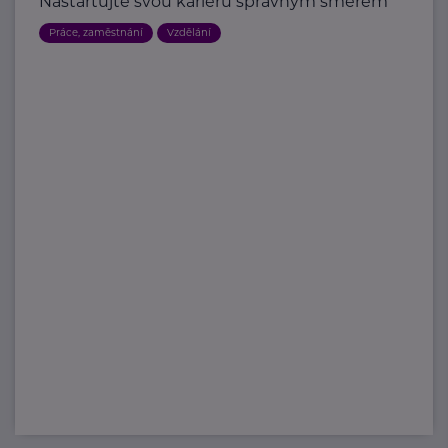
Nastartujte svou kariéru správným směrem
Práce, zaměstnání
Vzdělání