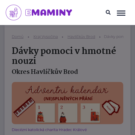
Domů
Kraj Vysočina
Havlíčkův Brod
Dávky pomoci v
Dávky pomoci v hmotné
nouzi
Okres Havlíčkův Brod
Diecézní katolická charita Hradec Králové