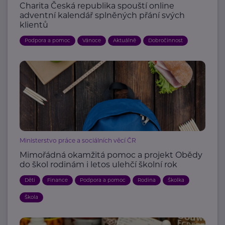
Charita Česká republika spouští online
adventní kalendář splněných přání svých
klientů
Podpora a pomoc
Vánoce
Aktuálně
Dobročinnost
Ministerstvo práce a sociálních věcí ČR
Mimořádná okamžitá pomoc a projekt Obědy
do škol rodinám i letos ulehčí školní rok
Děti
Finance
Podpora a pomoc
Rodina
Školka
Škola