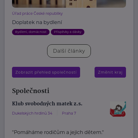
Úřad práce České republiky
Doplatek na bydlení
Bydlení, domácnost
Příspěvky a dávky
Další články
Zobrazit přehled společností
Změnit kraj
Společnosti
Klub svobodných matek z.s.
Dukelských hrdinů 34
Praha 7
"Pomáháme rodičům a jejich dětem."