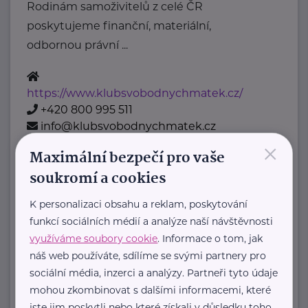
Rodinám samoživitelů z celé ČR
poskytujeme finanční, materiální,
odbornou právní ...
https://www.klubsvobodnychmatek.cz/
+420 800 995 511
info@klubsvobodnychmatek.cz
×
Maximální bezpečí pro vaše
Oděvní banka z.s.
soukromí a cookies
Povltavská 5/74
Praha 7 – Troja
K personalizaci obsahu a reklam, poskytování
"Dáváme oblečení nový život,
funkcí sociálních médií a analýze naší návštěvnosti
pomáháme potřebným."
využíváme soubory cookie
. Informace o tom, jak
Oděvní banka je charitativní
náš web používáte, sdílíme se svými partnery pro
organizace, která každoročně
sociální média, inzerci a analýzy. Partneři tyto údaje
mohou zkombinovat s dalšími informacemi, které
poskytuje více ...
jste jim poskytli nebo které získali v důsledku toho,